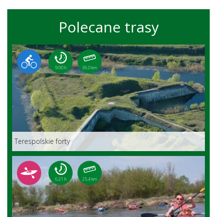
Polecane trasy
9:00 h
36.0 km
Terespolskie forty
6:21 h
25.4 km