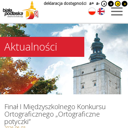
deklaracja dostępności
a+
a-
a
a
a
a
Aktualności
Finał I Międzyszkolnego Konkursu
Ortograficznego „Ortograficzne
potyczki”
2026-06-03