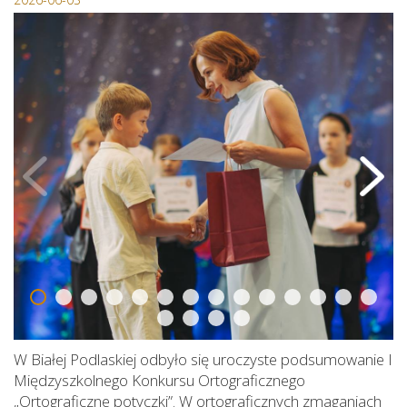
W Białej Podlaskiej odbyło się uroczyste podsumowanie I
Międzyszkolnego Konkursu Ortograficznego
„Ortograficzne potyczki”. W ortograficznych zmaganiach