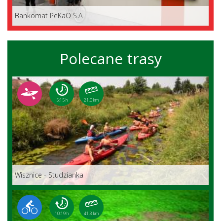
Bankomat PeKaO S.A.
Polecane trasy
5:15 h
21.0 km
Wisznice - Studzianka
10:19 h
41.3 km