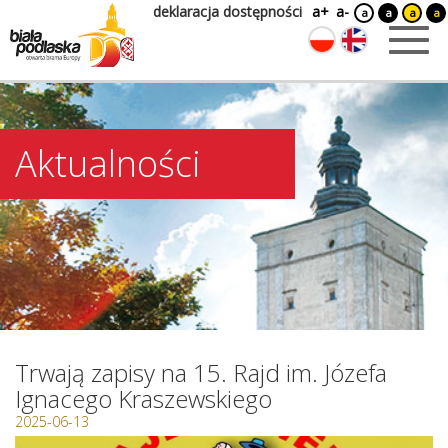
deklaracja dostępności
a+
a-
a
a
a
a
Aktualności
Trwają zapisy na 15. Rajd im. Józefa
Ignacego Kraszewskiego
2025-06-13