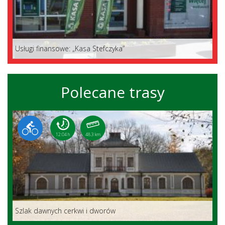
Usługi finansowe: „Kasa Stefczyka”
Polecane trasy
12:04 h
48.3 km
Szlak dawnych cerkwi i dworów