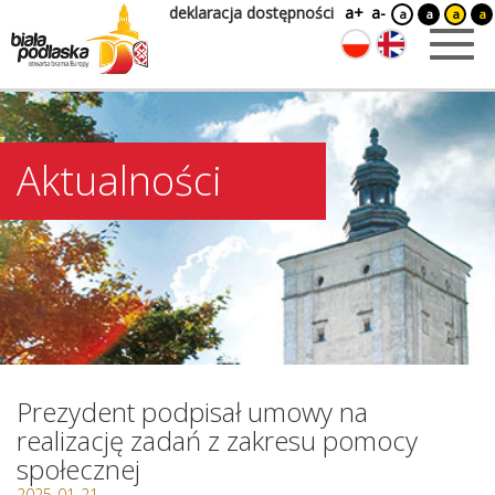
deklaracja dostępności
a+
a-
a
a
a
a
Aktualności
Prezydent podpisał umowy na
realizację zadań z zakresu pomocy
społecznej
2025-01-21