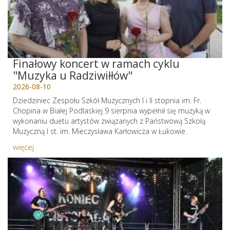
Finałowy koncert w ramach cyklu
"Muzyka u Radziwiłłów"
2026-08-10
Dziedziniec Zespołu Szkół Muzycznych I i II stopnia im. Fr.
Chopina w Białej Podlaskiej 9 sierpnia wypełnił się muzyką w
wykonaniu duetu artystów związanych z Państwową Szkołą
Muzyczną I st. im. Mieczysława Karłowicza w Łukowie.
więcej