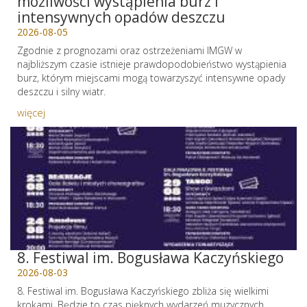
możliwości wystąpienia burz i
intensywnych opadów deszczu
2026-08-05
Zgodnie z prognozami oraz ostrzeżeniami IMGW w
najbliższym czasie istnieje prawdopodobieństwo wystąpienia
burz, którym miejscami mogą towarzyszyć intensywne opady
deszczu i silny wiatr.
więcej
8. Festiwal im. Bogusława Kaczyńskiego
2026-08-03
8. Festiwal im. Bogusława Kaczyńskiego zbliża się wielkimi
krokami. Będzie to czas pięknych wydarzeń muzycznych,