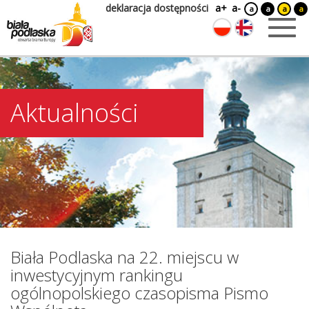
deklaracja dostępności
a+
a-
a
a
a
a
Aktualności
Biała Podlaska na 22. miejscu w
inwestycyjnym rankingu
ogólnopolskiego czasopisma Pismo