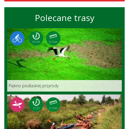
Polecane trasy
10:19 h
41.3 km
Piękno podlaskiej przyrody
5:15 h
21.0 km