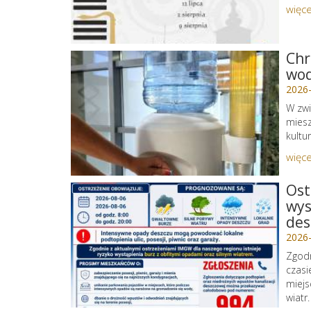
więce
Chr
wo
2026
W zwi
miesz
kultu
więce
Ost
wys
des
2026
Zgodn
czasi
miejs
wiatr.