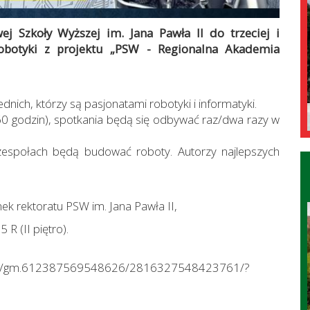
j Szkoły Wyższej im. Jana Pawła II do trzeciej i
Robotyki z projektu „PSW - Regionalna Akademia
dnich, którzy są pasjonatami robotyki i informatyki.
60 godzin), spotkania będą się odbywać raz/dwa razy w
espołach będą budować roboty. Autorzy najlepszych
ek rektoratu PSW im. Jana Pawła II,
 R (II piętro).
tos/gm.612387569548626/2816327548423761/?