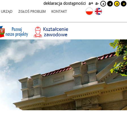
deklaracja dostępności
a+
a-
a
a
a
a
URZĄD
ZGŁOŚ PROBLEM
KONTAKT