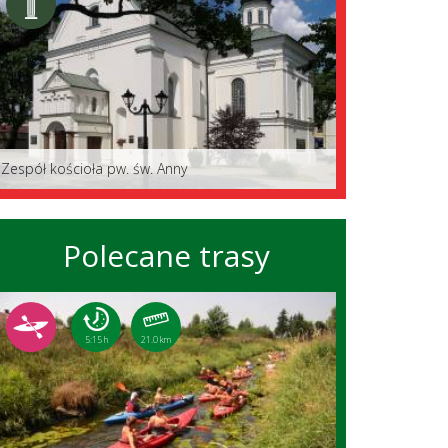
Zespół kościoła pw. św. Anny
Polecane trasy
5:15 h
21.0 km