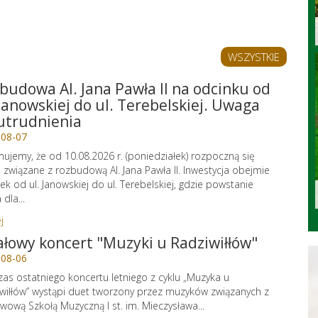
WSZYSTKIE
budowa Al. Jana Pawła II na odcinku od
 Janowskiej do ul. Terebelskiej. Uwaga
utrudnienia
-08-07
mujemy, że od 10.08.2026 r. (poniedziałek) rozpoczną się
 związane z rozbudową Al. Jana Pawła II. Inwestycja obejmie
ek od ul. Janowskiej do ul. Terebelskiej, gdzie powstanie
dla...
j
ałowy koncert "Muzyki u Radziwiłłów"
-08-06
as ostatniego koncertu letniego z cyklu „Muzyka u
wiłłów” wystąpi duet tworzony przez muzyków związanych z
wową Szkołą Muzyczną I st. im. Mieczysława...