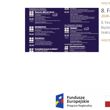
więce
8. 
2026
8. Fe
Będzi
teatr
więce