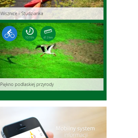
Wisznice - Studzianka
10:19 h
41.3 km
Piękno podlaskiej przyrody