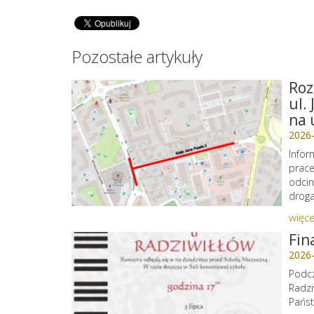
Pozostałe artykuły
Roz
ul.
na 
2026
Infor
prace
odcin
droga 
więce
Fin
2026
Podcz
Radzi
Państ