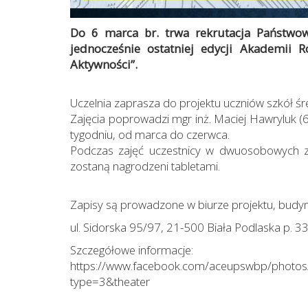
Do 6 marca br. trwa rekrutacja Państwowe
jednocześnie ostatniej edycji Akademii 
Aktywności”.
Uczelnia zaprasza do projektu uczniów szkół śre
Zajęcia poprowadzi mgr inż. Maciej Hawryluk (
tygodniu, od marca do czerwca.
Podczas zajęć uczestnicy w dwuosobowych z
zostaną nagrodzeni tabletami.
Zapisy są prowadzone w biurze projektu, budyn
ul. Sidorska 95/97, 21-500 Biała Podlaska p. 335
Szczegółowe informacje:
https://www.facebook.com/aceupswbp/pho
type=3&theater