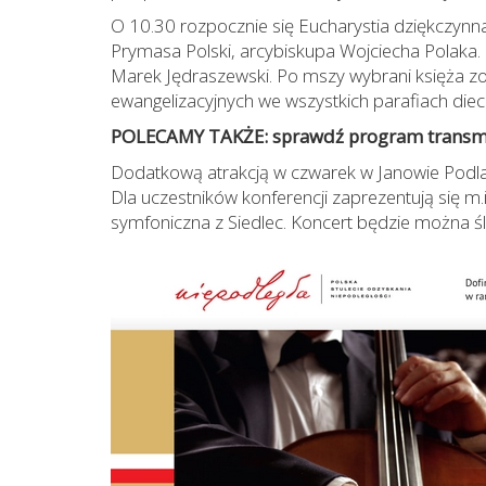
O 10.30 rozpocznie się Eucharystia dziękczynna
Prymasa Polski, arcybiskupa Wojciecha Polaka. 
Marek Jędraszewski. Po mszy wybrani księża zo
ewangelizacyjnych we wszystkich parafiach diecez
POLECAMY TAKŻE: sprawdź program transmi
Dodatkową atrakcją w czwarek w Janowie Podlas
Dla uczestników konferencji zaprezentują się m.in
symfoniczna z Siedlec. Koncert będzie można ś