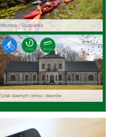
Wisznice - Studzianka
12:04 h
48.3 km
Szlak dawnych cerkwi i dworów