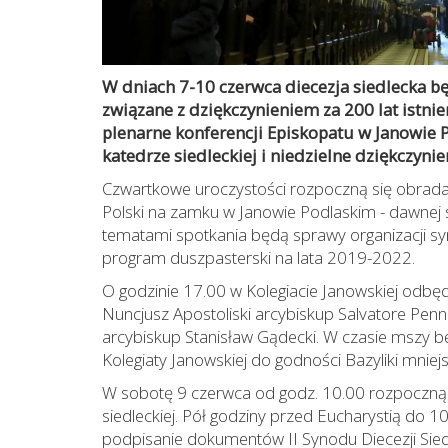
W dniach 7-10 czerwca diecezja siedlecka b
związane z dziękczynieniem za 200 lat istnie
plenarne konferencji Episkopatu w Janowie 
katedrze siedleckiej i niedzielne dziękczynie
Czwartkowe uroczystości rozpoczną się obrada
Polski na zamku w Janowie Podlaskim - dawnej s
tematami spotkania będą sprawy organizacji s
program duszpasterski na lata 2019-2022.
O godzinie 17.00 w Kolegiacie Janowskiej odbęd
Nuncjusz Apostoliski arcybiskup Salvatore Penn
arcybiskup Stanisław Gądecki. W czasie mszy bę
Kolegiaty Janowskiej do godności Bazyliki mniejs
W sobotę 9 czerwca od godz. 10.00 rozpoczną s
siedleckiej. Pół godziny przed Eucharystią do 
podpisanie dokumentów II Synodu Diecezji Siedl