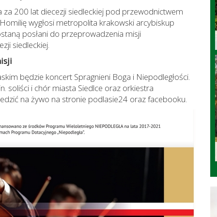
 za 200 lat diecezji siedleckiej pod przewodnictwem
Homilię wygłosi metropolita krakowski arcybiskup
staną posłani do przeprowadzenia misji
ji siedleckiej.
sji
kim będzie koncert Spragnieni Boga i Niepodległości.
. soliści i chór miasta Siedlce oraz orkiestra
ledzić na żywo na stronie podlasie24 oraz facebooku.