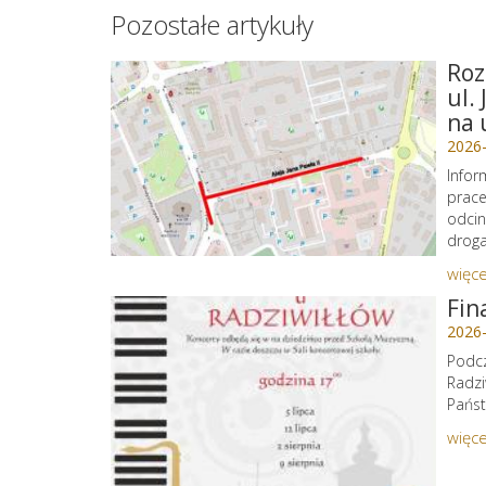
Pozostałe artykuły
Roz
ul.
na 
2026
Infor
prace
odcin
droga 
więce
Fin
2026
Podcz
Radzi
Państ
więce