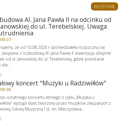
WSZYSTKIE
budowa Al. Jana Pawła II na odcinku od
 Janowskiej do ul. Terebelskiej. Uwaga
utrudnienia
-08-07
mujemy, że od 10.08.2026 r. (poniedziałek) rozpoczną się
 związane z rozbudową Al. Jana Pawła II. Inwestycja obejmie
ek od ul. Janowskiej do ul. Terebelskiej, gdzie powstanie
dla...
j
ałowy koncert "Muzyki u Radziwiłłów"
-08-06
as ostatniego koncertu letniego z cyklu „Muzyka u
wiłłów” wystąpi duet tworzony przez muzyków związanych z
wową Szkołą Muzyczną I st. im. Mieczysława...
j