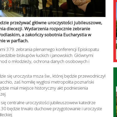
ędzie przeżywać główne uroczystości jubileuszowe,
nia diecezji. Wydarzenia rozpocznie zebranie
Podlaskim, a zakończy sobotnia Eucharystia w
nie w parfiach.
mi 379. zebrania plenarnego konferencji Episkopatu
iedzibie biskupów łuckich i janowskich. Głównymi
ynod o młodzieży, ochrona danych osobowych i
zie się uroczysta msza św., której będzie przewodniczył
acchio, zaś homilię wygłosi metropolita poznański
dzie miał miejsce historyczny akt podniesienia
zej.
ię centralne uroczystości jubileuszowew katedrze
10.30 będzie trwało duchowe przygotowanie i uroczyste
eckiej.