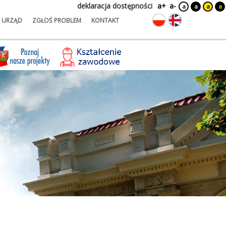
deklaracja dostępności
a+
a-
a
a
a
a
URZĄD
ZGŁOŚ PROBLEM
KONTAKT