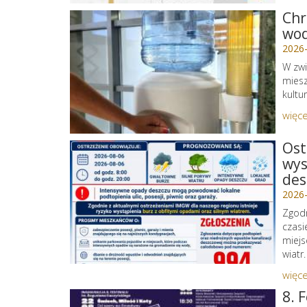
Chr
wo
2026
W zwi
miesz
kultu
więce
Ost
wys
des
2026
Zgodn
czasi
miejs
wiatr.
więce
8. 