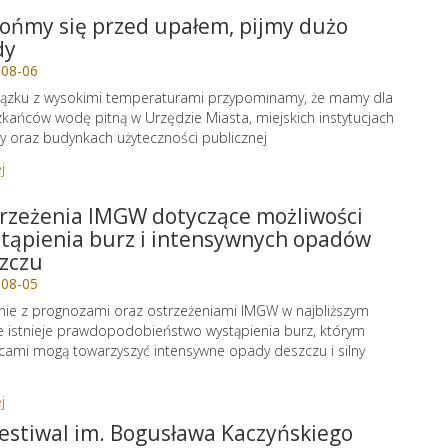
ońmy się przed upałem, pijmy dużo
dy
-08-06
ązku z wysokimi temperaturami przypominamy, że mamy dla
kańców wodę pitną w Urzędzie Miasta, miejskich instytucjach
ry oraz budynkach użyteczności publicznej
j
rzeżenia IMGW dotyczące możliwości
tąpienia burz i intensywnych opadów
zczu
-08-05
ie z prognozami oraz ostrzeżeniami IMGW w najbliższym
e istnieje prawdopodobieństwo wystąpienia burz, którym
cami mogą towarzyszyć intensywne opady deszczu i silny
j
Festiwal im. Bogusława Kaczyńskiego