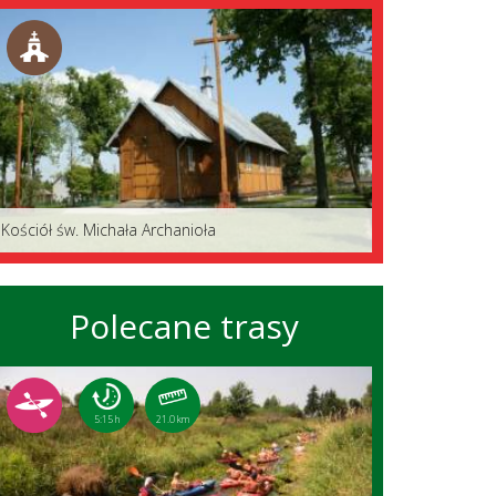
Kościół św. Michała Archanioła
Polecane trasy
5:15 h
21.0 km