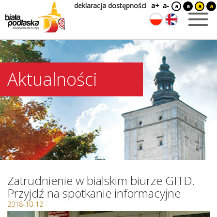
deklaracja dostępności
a+
a-
a
a
a
a
Aktualności
Zatrudnienie w bialskim biurze GITD.
Przyjdź na spotkanie informacyjne
2018-10-12