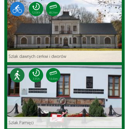
12:04 h
48.3 km
Szlak dawnych cerkwi i dworów
3:35 h
14.4 km
Szlak Pamięci