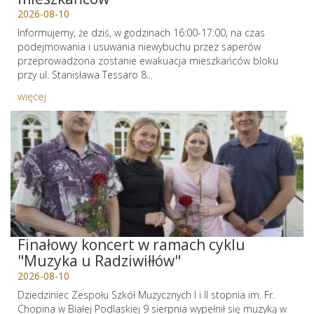
2026-08-10
Informujemy, że dziś, w godzinach 16:00-17:00, na czas
podejmowania i usuwania niewybuchu przez saperów
przeprowadzona zostanie ewakuacja mieszkańców bloku
przy ul. Stanisława Tessaro 8...
więcej
Finałowy koncert w ramach cyklu
"Muzyka u Radziwiłłów"
2026-08-10
Dziedziniec Zespołu Szkół Muzycznych I i II stopnia im. Fr.
Chopina w Białej Podlaskiej 9 sierpnia wypełnił się muzyką w