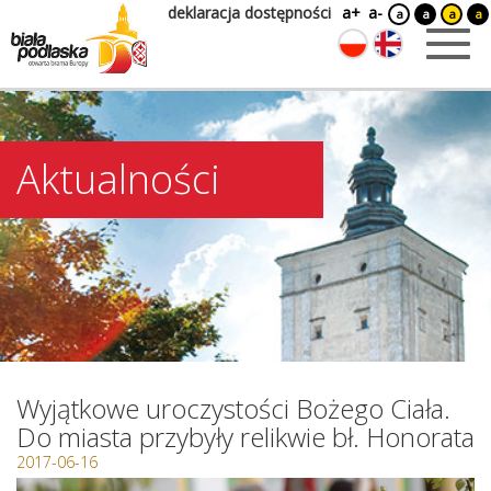
deklaracja dostępności
a+
a-
a
a
a
a
Aktualności
Wyjątkowe uroczystości Bożego Ciała.
Do miasta przybyły relikwie bł. Honorata
2017-06-16