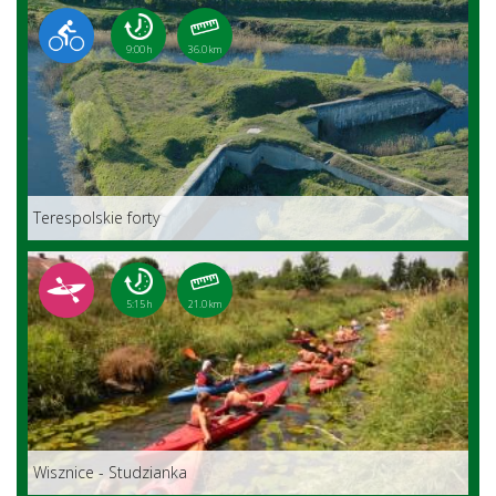
9:00 h
36.0 km
Terespolskie forty
5:15 h
21.0 km
Wisznice - Studzianka