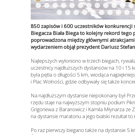
850 zapisów i 600 uczestników konkurencji
Biegacza Biała Biega to kolejny rekord tego p
poprowadzona między głównymi atrakcjami 
wydarzeniem objął prezydent Dariusz Stefan
Najlepszych wyłoniono w trzech biegach, rywaliza
uczestnicy najdłuższych dystansów na 10 i 15
była pętla o długości 5 km, wiodąca najpiękniej
i Plac Wolności, gdzie odbywały się także konc
Na najdłuższym dystansie niepokonany był Prze
rzędu staje na najwyższym stopniu podium Pikn
Grigoriewa z Baranowicz i Kamila Młynarza ze 
na dystansie maratonu a jego bialski rezultat to
Po raz pierwszy biegano także na dystansie 5 