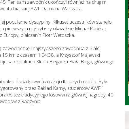
5:45. Ten sam zawodnik ukończył również na drugim
lwenta bialskiej AWF Damiana Walczaka.
j popularne dyscypliny. Kilkuset uczestników stanęło
 tym pierwszym najszybszy okazał się Michał Radek z
z Europy, bialczanin Piotr Wetoszka.
 zawodniczkę i najszybszego zawodnika z Białej
na 15 km z czasem 1:04:38, a Krzysztof Majewski
je są członkami Klubu Biegacza Biała Biega, głównego
abrakło dodatkowych atrakcji dla całych rodzin. Były
 przygotowany przez Zakład Karny, studentów AWF i
brakło też tradycyjnego losowania głównej nagrody. 40-
zawodów z Radzynia.