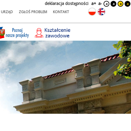
deklaracja dostępności
a+
a-
a
a
a
a
URZĄD
ZGŁOŚ PROBLEM
KONTAKT