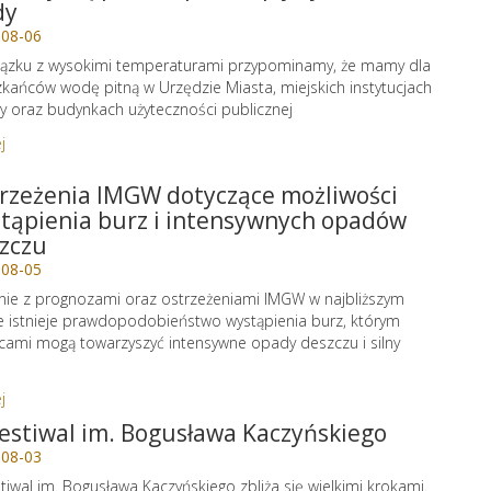
dy
-08-06
ązku z wysokimi temperaturami przypominamy, że mamy dla
kańców wodę pitną w Urzędzie Miasta, miejskich instytucjach
ry oraz budynkach użyteczności publicznej
j
rzeżenia IMGW dotyczące możliwości
tąpienia burz i intensywnych opadów
zczu
-08-05
ie z prognozami oraz ostrzeżeniami IMGW w najbliższym
e istnieje prawdopodobieństwo wystąpienia burz, którym
cami mogą towarzyszyć intensywne opady deszczu i silny
j
Festiwal im. Bogusława Kaczyńskiego
-08-03
stiwal im. Bogusława Kaczyńskiego zbliża się wielkimi krokami.