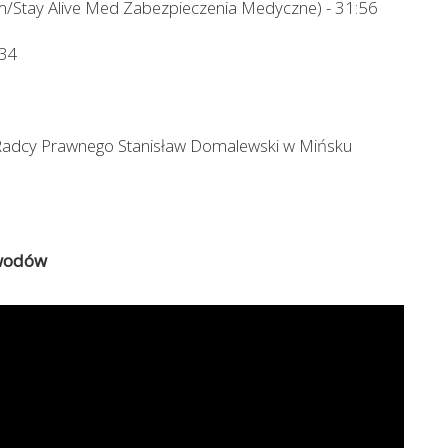
m/Stay Alive Med Zabezpieczenia Medyczne) - 31:56
:34
 Radcy Prawnego Stanisław Domalewski w Mińsku
9
awodów