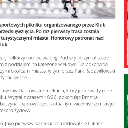
 sportowych pikniku organizowanego przez Klub
rzedsięwzięcia. Po raz pierwszy trasa została
turystycznymi miasta. Honorowy patronat nad
iuk.
cji rolkarzy i nordic walking. Puchary otrzymali także
 km z podziałem na kategorie wiekowe. Do pokonania
szymi okolicami miasta, w tym przez Park Radziwiłłowski
erty muzyczne.
mysław Dąbrowski z Rzekunia, który już czwarty rok z
iku. Wygrał z czasem 48:26, pokonując Dmitrija
Zbuczyna. Dąbrowski jest aktualnym wicemistrzem kraju
 rekord życiowy.
km. Jako pierwszy na mecie zameldował się Łukasz