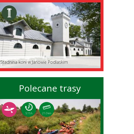
Stadnina koni w Janowie Podlaskim
Polecane trasy
5:15 h
21.0 km