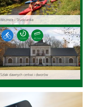
Wisznice - Studzianka
12:04 h
48.3 km
Szlak dawnych cerkwi i dworów