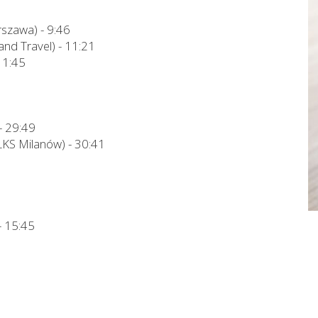
rszawa) - 9:46
and Travel) - 11:21
11:45
- 29:49
KS Milanów) - 30:41
- 15:45