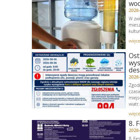
wo
2026
W zwi
miesz
kultu
więce
Ost
wys
des
2026
Zgodn
czasi
miejs
wiatr.
więce
8. 
2026
8. Fe