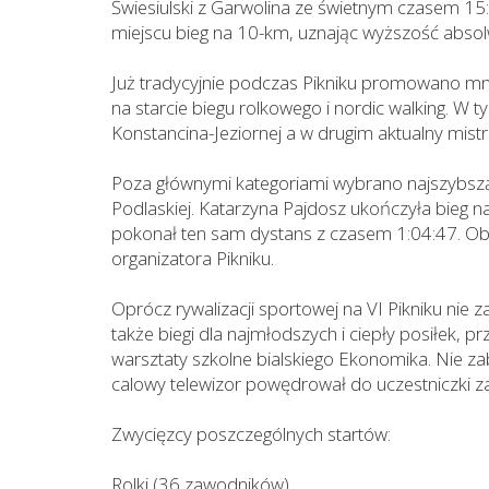
Świesiulski z Garwolina ze świetnym czasem 1
miejscu bieg na 10-km, uznając wyższość abso
Już tradycyjnie podczas Pikniku promowano mnie
na starcie biegu rolkowego i nordic walking. W
Konstancina-Jeziornej a w drugim aktualny mistr
Poza głównymi kategoriami wybrano najszybszą
Podlaskiej. Katarzyna Pajdosz ukończyła bieg 
pokonał ten sam dystans z czasem 1:04:47. Obo
organizatora Pikniku.
Oprócz rywalizacji sportowej na VI Pikniku nie z
także biegi dla najmłodszych i ciepły posiłek,
warsztaty szkolne bialskiego Ekonomika. Nie za
calowy telewizor powędrował do uczestniczki 
Zwycięzcy poszczególnych startów:
Rolki (36 zawodników)