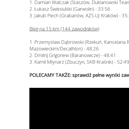
1. Damian Walczak (Staszów, Duklanowski Tea
2. Łukasz Świesiulski (Garwolin) - 33:56
3. Jakub Piech (Grabanów, AZS UJ Kraków) - 35
Bieg na 15 km (144 zawodników)
1. Przemysław Dąbrowski (Rzekuń, Kancelaria
Mazowieckim/Decathlon) - 48:26
2. Dmitrij Grigoriew (Baranowicze) - 48:41
3. Kamil Młynarz (Zbuczyn, SKB Kraśnik) - 52:4
POLECAMY TAKŻE: sprawdź pełne wyniki z