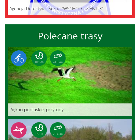
Agencja Detektywistyczna "WSCHÓD - ZIENIUK"
Polecane trasy
10:19 h
41.3 km
Piękno podlaskiej przyrody
6:21 h
25.4 km