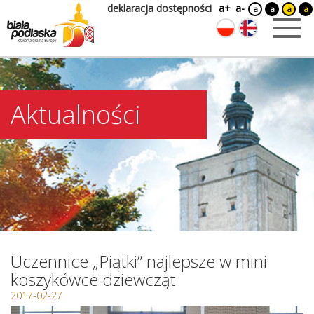
deklaracja dostępności
a+
a-
a
a
a
a
Aktualności
Uczennice „Piątki” najlepsze w mini
koszykówce dziewcząt
2017-02-27