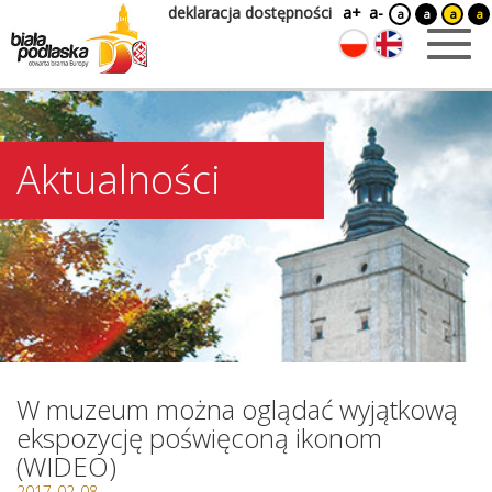
deklaracja dostępności
a+
a-
a
a
a
a
Aktualności
W muzeum można oglądać wyjątkową
ekspozycję poświęconą ikonom
(WIDEO)
2017-02-08