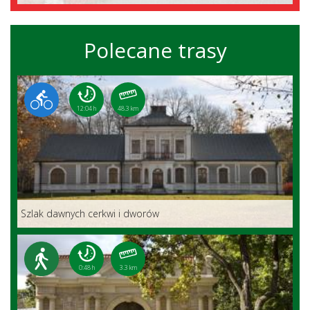
Polecane trasy
12:04 h
48.3 km
Szlak dawnych cerkwi i dworów
0:48 h
3.3 km