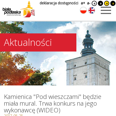
deklaracja dostępności
a+
a-
a
a
a
a
Aktualności
Kamienica "Pod wieszczami" będzie
miała mural. Trwa konkurs na jego
wykonawcę (WIDEO)
2017-05-25