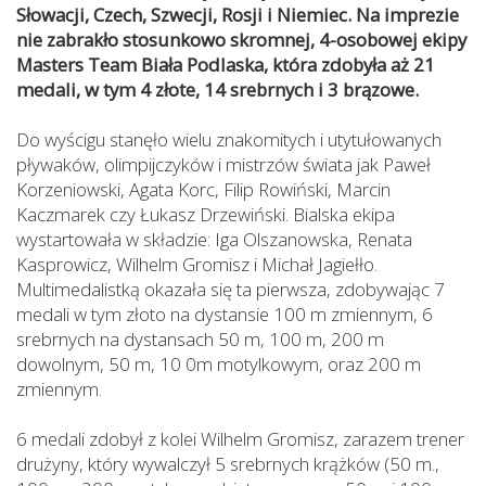
Słowacji, Czech, Szwecji, Rosji i Niemiec. Na imprezie
nie zabrakło stosunkowo skromnej, 4-osobowej ekipy
Masters Team Biała Podlaska, która zdobyła aż 21
medali, w tym 4 złote, 14 srebrnych i 3 brązowe.
Do wyścigu stanęło wielu znakomitych i utytułowanych
pływaków, olimpijczyków i mistrzów świata jak Paweł
Korzeniowski, Agata Korc, Filip Rowiński, Marcin
Kaczmarek czy Łukasz Drzewiński. Bialska ekipa
wystartowała w składzie: Iga Olszanowska, Renata
Kasprowicz, Wilhelm Gromisz i Michał Jagiełło.
Multimedalistką okazała się ta pierwsza, zdobywając 7
medali w tym złoto na dystansie 100 m zmiennym, 6
srebrnych na dystansach 50 m, 100 m, 200 m
dowolnym, 50 m, 10 0m motylkowym, oraz 200 m
zmiennym.
6 medali zdobył z kolei Wilhelm Gromisz, zarazem trener
drużyny, który wywalczył 5 srebrnych krążków (50 m.,