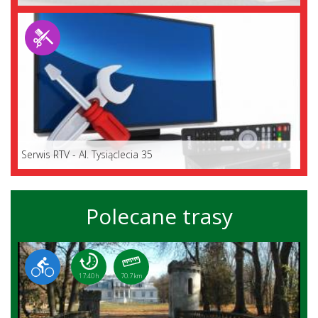
Serwis RTV - Al. Tysiąclecia 35
Polecane trasy
17:40 h
70.7 km