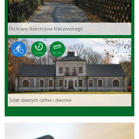
Do krainy dzieciństwa Kraszewskiego
12:04 h
48.3 km
Szlak dawnych cerkwi i dworów