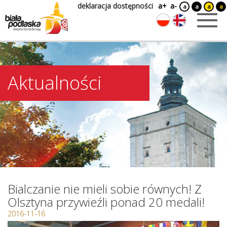
deklaracja dostępności
a+
a-
a
a
a
a
Aktualności
Bialczanie nie mieli sobie równych! Z
Olsztyna przywieźli ponad 20 medali!
2016-11-16