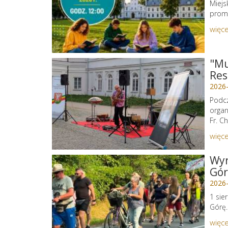
Miejs
promu
więce
"Mu
Res
2026
Podcz
organ
Fr. C
więce
Wyr
Gór
2026
1 sie
Górę.
więce