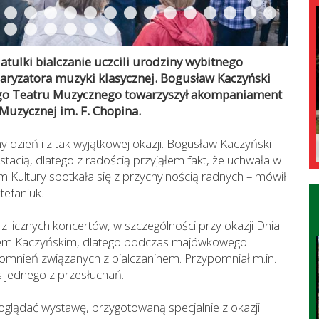
tulki bialczanie uczcili urodziny wybitnego
laryzatora muzyki klasycznej. Bogusław Kaczyński
kiego Teatru Muzycznego towarzyszył akompaniament
 Muzycznej im. F. Chopina.
y dzień i z tak wyjątkowej okazji. Bogusław Kaczyński
stacią, dlatego z radością przyjąłem fakt, że uchwała w
m Kultury spotkała się z przychylnością radnych – mówił
tefaniuk.
 z licznych koncertów, w szczególności przy okazji Dnia
sławem Kaczyńskim, dlatego podczas majówkowego
pomnień związanych z bialczaninem. Przypomniał m.in.
 jednego z przesłuchań.
oglądać wystawę, przygotowaną specjalnie z okazji