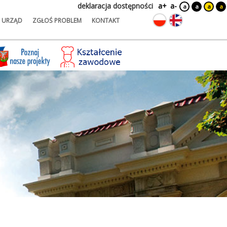
deklaracja dostępności
a+
a-
a
a
a
a
URZĄD
ZGŁOŚ PROBLEM
KONTAKT