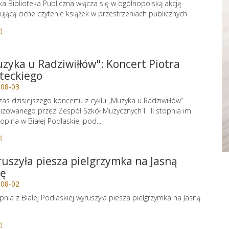
ka Biblioteka Publiczna włącza się w ogólnopolską akcję
jącą ciche czytenie książek w przestrzeniach publicznych.
j
zyka u Radziwiłłów": Koncert Piotra
teckiego
-08-03
as dzisiejszego koncertu z cyklu „Muzyka u Radziwiłłów”
izowanego przez Zespół Szkół Muzycznych I i II stopnia im.
hopina w Białej Podlaskiej pod...
j
uszyła piesza pielgrzymka na Jasną
ę
-08-02
rpnia z Białej Podlaskiej wyruszyła piesza pielgrzymka na Jasną
j