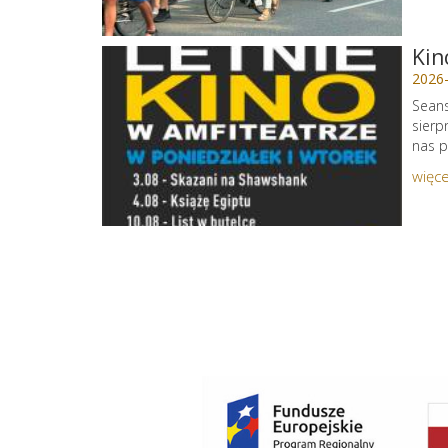
Kin
2026
Seans
sierp
nas p
więce