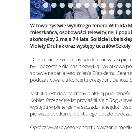
W towarzystwie wybitnego tenora Witolda Ma
mieszkańca, osobowości telewizyjnej i popu
skończyłby 2 maja 74 lata. Soliście lubels
Violety Druliak oraz występy uczniów Szkoły
- Cieszę się, że możemy spotkać się w taki piękn
był i pozostaje dla nas niezwykłą i wyjątkową po
sprawie nadania jego imienia Bialskiemu Centru
podczas otwarcia koncertu prezydent Dariusz S
Matulka jest dobrze znany bialskiej publiczności
Kobiet. Przez wiele lat przyjaźnił się z Bogu
występu w plenerze nie szczędził anegdot i ws
pierwsze spotkanie, do którego doszło podczas
Oprócz wyjątkowego koncertu bialczanie mogli 