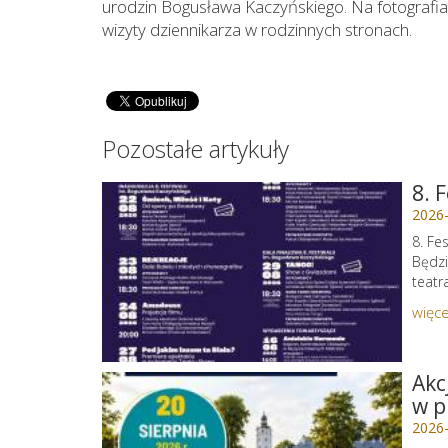
urodzin Bogusława Kaczyńskiego. Na fotografia
wizyty dziennikarza w rodzinnych stronach.
Pozostałe artykuły
8. 
2026
8. Fe
Będzi
teatr
więce
Akc
w p
2026