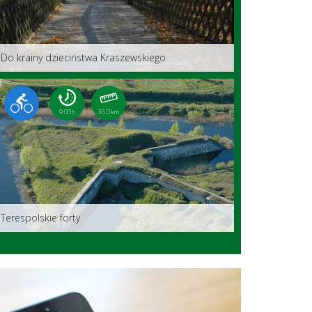
Do krainy dzieciństwa Kraszewskiego
9:00 h
36.0 km
Terespolskie forty