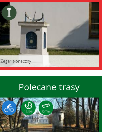
Zegar słoneczny
Polecane trasy
17:40 h
70.7 km