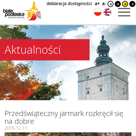
deklaracja dostępności
a+
a-
a
a
a
a
Aktualności
Przedświąteczny jarmark rozkręcił się
na dobre
2015-12-11