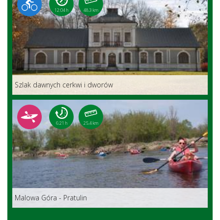
12:04 h
48.3 km
Szlak dawnych cerkwi i dworów
6:21 h
25.4 km
Malowa Góra - Pratulin