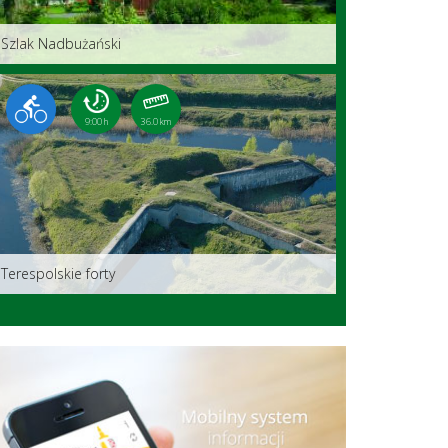
Szlak Nadbużański
9:00 h
36.0 km
Terespolskie forty