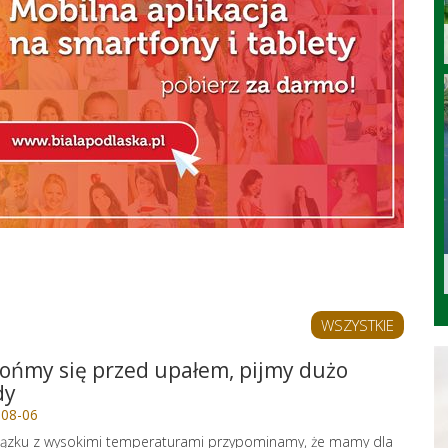
WSZYSTKIE
ońmy się przed upałem, pijmy dużo
dy
-08-06
ązku z wysokimi temperaturami przypominamy, że mamy dla