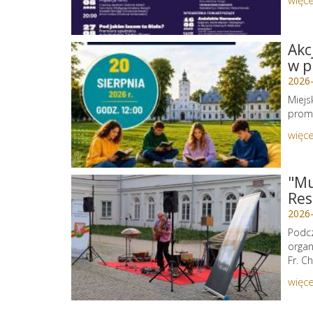
więce
Akc
w p
2026
Miejs
promu
więce
"Mu
Res
2026
Podcz
organ
Fr. C
więce