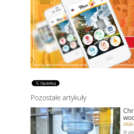
Pozostałe artykuły
Chr
wo
2026
W zwi