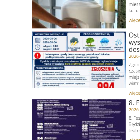
miesz
kultu
więce
Ost
wys
des
2026
Zgodn
czasi
miejs
wiatr.
więce
8. 
2026
8. Fe
Będzi
teatr