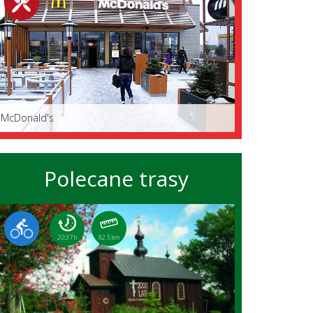
McDonald's
Polecane trasy
20:37 h
82.5 km