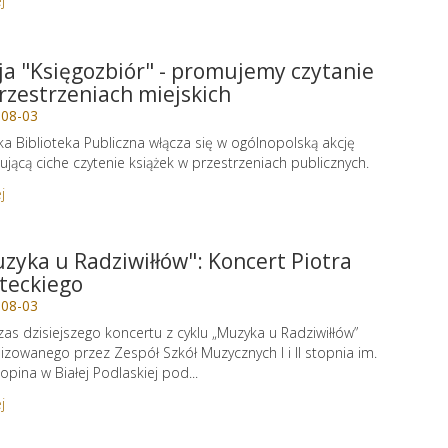
j
ja "Księgozbiór" - promujemy czytanie
rzestrzeniach miejskich
-08-03
ka Biblioteka Publiczna włącza się w ogólnopolską akcję
jącą ciche czytenie książek w przestrzeniach publicznych.
j
zyka u Radziwiłłów": Koncert Piotra
teckiego
-08-03
as dzisiejszego koncertu z cyklu „Muzyka u Radziwiłłów”
izowanego przez Zespół Szkół Muzycznych I i II stopnia im.
hopina w Białej Podlaskiej pod...
j