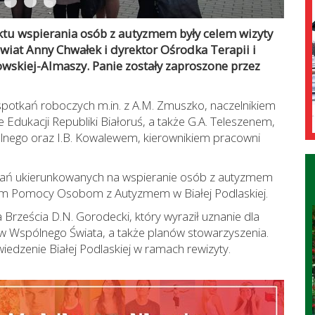
tu wspierania osób z autyzmem były celem wizyty
wiat Anny Chwałek i dyrektor Ośrodka Terapii i
wskiej-Almaszy. Panie zostały zaproszone przez
potkań roboczych m.in. z A.M. Zmuszko, naczelnikiem
e Edukacji Republiki Białoruś, a także G.A. Teleszenem,
jalnego oraz I.B. Kowalewem, kierownikiem pracowni
łań ukierunkowanych na wspieranie osób z autyzmem
um Pomocy Osobom z Autyzmem w Białej Podlaskiej.
Brześcia D.N. Gorodecki, który wyraził uznanie dla
ów Wspólnego Świata, a także planów stowarzyszenia.
iedzenie Białej Podlaskiej w ramach rewizyty.