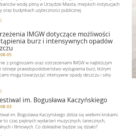
kańców wodę pitną w Urzędzie Miasta, miejskich instytucjach
ry oraz budynkach użyteczności publicznej
j
rzeżenia IMGW dotyczące możliwości
tąpienia burz i intensywnych opadów
zczu
-08-05
ie z prognozami oraz ostrzeżeniami IMGW w najbliższym
e istnieje prawdopodobieństwo wystąpienia burz, którym
cami mogą towarzyszyć intensywne opady deszczu i silny
j
Festiwal im. Bogusława Kaczyńskiego
-08-03
stiwal im. Bogusława Kaczyńskiego zbliża się wielkimi krokami.
e to czas pięknych wydarzeń muzycznych, tanecznych,
alnych i filmowych. Co dokładnie będzie się działo?