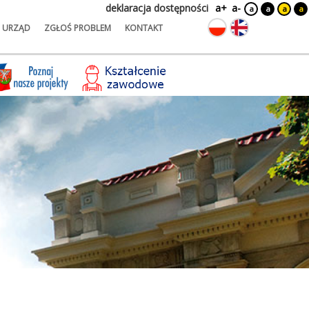
deklaracja dostępności
a+
a-
a
a
a
a
URZĄD
ZGŁOŚ PROBLEM
KONTAKT