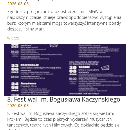
2026-08-05
Zgodnie z prognozami oraz ostrzeżeniami IMGW w
najbliższym czasie istnieje prawdopodobieństwo wystąpienia
burz, którym miejscami mogą towarzyszyć intensywne opady
deszczu i silny wiatr.
więcej
8. Festiwal im. Bogusława Kaczyńskiego
2026-08-03
8. Festiwal im. Bogusława Kaczyńskiego zbliża się wielkimi
krokami. Będzie to czas pięknych wydarzeń muzycznych,
tanecznych, teatralnych i filmowych. Co dokładnie będzie się