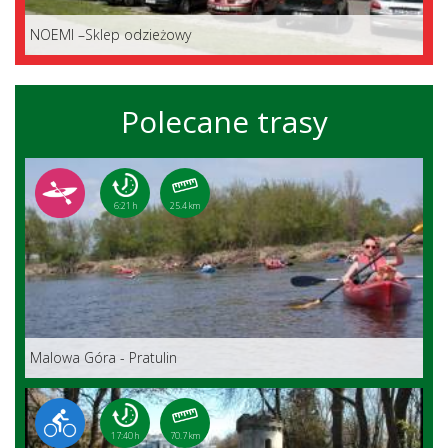
NOEMI –Sklep odzieżowy
Polecane trasy
6:21 h
25.4 km
Malowa Góra - Pratulin
17:40 h
70.7 km