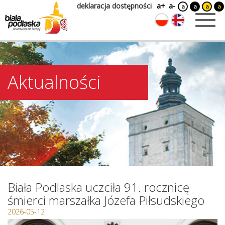
deklaracja dostępności
a+
a-
a
a
a
a
Aktualności
Biała Podlaska uczciła 91. rocznicę
śmierci marszałka Józefa Piłsudskiego
2026-05-12