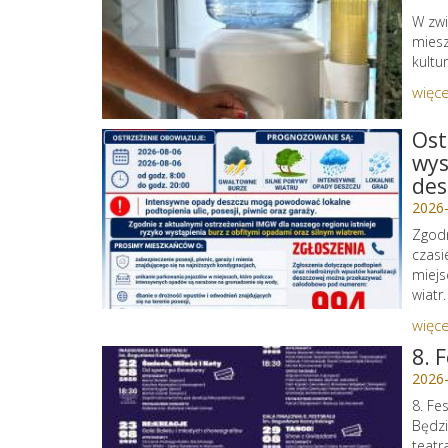
W zwi
miesz
kultu
więce
Ost
wys
des
2026
Zgodn
czasi
miejs
wiatr.
więce
8. 
2026
8. Fe
Będzi
teatr