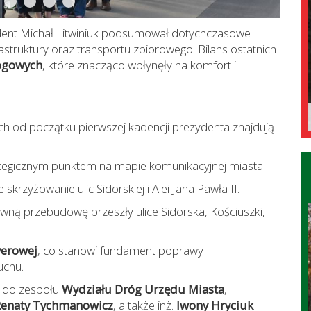
dent Michał Litwiniuk podsumował dotychczasowe
astruktury oraz transportu zbiorowego. Bilans ostatnich
rogowych
, które znacząco wpłynęły na komfort i
h od początku pierwszej kadencji prezydenta znajdują
ategicznym punktem na mapie komunikacyjnej miasta.
skrzyżowanie ulic Sidorskiej i Alei Jana Pawła II.
owną przebudowę przeszły ulice Sidorska, Kościuszki,
werowej
, co stanowi fundament poprawy
uchu.
a do zespołu
Wydziału Dróg Urzędu Miasta
,
Renaty Tychmanowicz
, a także inż.
Iwony Hryciuk