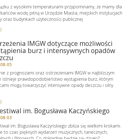
ązku z wysokimi temperaturami przypominamy, że mamy dla
kańców wodę pitną w Urzędzie Miasta, miejskich instytucjach
ry oraz budynkach użyteczności publicznej
j
rzeżenia IMGW dotyczące możliwości
tąpienia burz i intensywnych opadów
zczu
-08-05
ie z prognozami oraz ostrzeżeniami IMGW w najbliższym
e istnieje prawdopodobieństwo wystąpienia burz, którym
cami mogą towarzyszyć intensywne opady deszczu i silny
j
Festiwal im. Bogusława Kaczyńskiego
-08-03
stiwal im. Bogusława Kaczyńskiego zbliża się wielkimi krokami.
e to czas pięknych wydarzeń muzycznych, tanecznych,
alnych i filmowych. Co dokładnie będzie się działo?