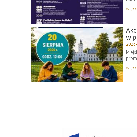
więce
Akc
w p
2026
Miejs
promu
więce