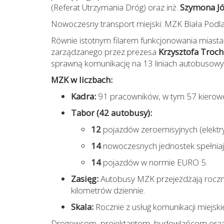
(Referat Utrzymania Dróg) oraz inż.
Szymona Jó
Nowoczesny transport miejski: MZK Biała Podl
Równie istotnym filarem funkcjonowania miasta
zarządzanego przez prezesa
Krzysztofa Troc
sprawną komunikację na 13 liniach autobusowy
MZK w liczbach:
Kadra:
91 pracowników, w tym 57 kierowc
Tabor (42 autobusy):
12
pojazdów zeroemisyjnych (elektr
14
nowoczesnych jednostek spełnia
14
pojazdów w normie EURO 5.
Zasięg:
Autobusy MZK przejeżdżają rocz
kilometrów dziennie.
Skala:
Rocznie z usług komunikacji miejsk
Drogowcom, projektantom, budowlańcom oraz 