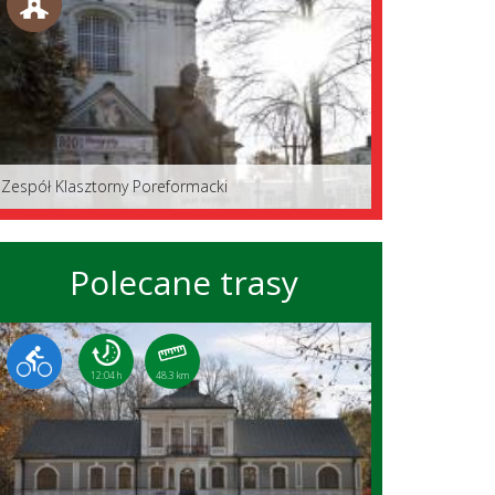
Zespół Klasztorny Poreformacki
Polecane trasy
12:04 h
48.3 km