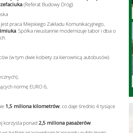
zefaciuka
(Referat Budowy Dróg).
aska
 jest praca Miejskiego Zakładu Komunikacyjnego,
himiuka
. Spółka nieustannie modernizuje tabor i dba o
ch.
ów (w tym dwie kobiety za kierownicą autobusów).
ycznych),
jących normę EURO 6,
nie
1,5 miliona kilometrów
, co daje średnio 4 tysiące
iej korzysta ponad
2,5 miliona pasażerów
.
wszystkim pracownikom transportu publicznego