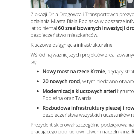
Z okazji Dnia Drogowca i Transportowca prezy
działania Miasta Biała Podlaska w obszarze infr
lat to niemal
60 zrealizowanych inwestycji d
bezpieczeństwo mieszkańców.
Kluczowe osiągnięcia infrastrukturalne
Wśród najważniejszych projektów zrealizowanyc
się:
Nowy most na rzece Krznie
, będący str
20 nowych rond
, w tym niedawno otwarte 
Modernizacja kluczowych arterii
: grunt
Podleśna oraz Twarda.
Rozbudowa infrastruktury pieszej i ro
bezpieczeństwa wszystkich uczestników r
Prezydent skierował szczególne podziękowani
pracującego pod kierownictwem naczelnik inż.