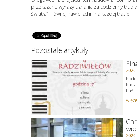
przekazano wyrazy uznania za codzienny trud w
światła” i równej nawierzchni na każdej trasie.
Pozostałe artykuły
Fin
2026
Podcz
Radzi
Państ
więce
Chr
wo
2026