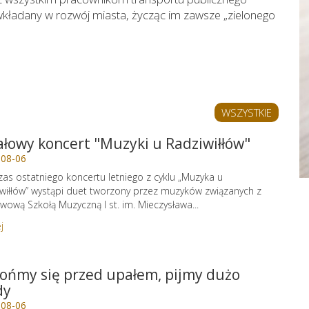
kładany w rozwój miasta, życząc im zawsze „zielonego
WSZYSTKIE
ałowy koncert "Muzyki u Radziwiłłów"
-08-06
as ostatniego koncertu letniego z cyklu „Muzyka u
wiłłów” wystąpi duet tworzony przez muzyków związanych z
wową Szkołą Muzyczną I st. im. Mieczysława...
j
ońmy się przed upałem, pijmy dużo
dy
-08-06