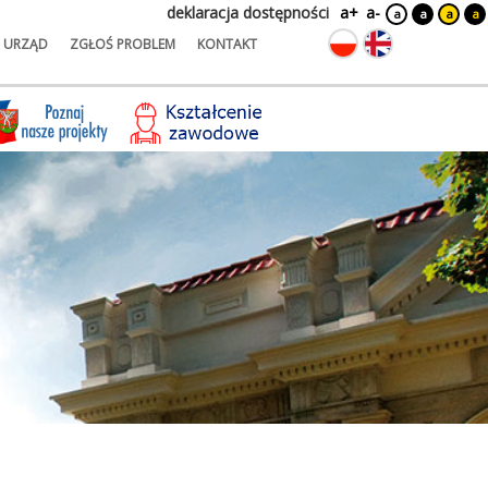
deklaracja dostępności
a+
a-
a
a
a
a
URZĄD
ZGŁOŚ PROBLEM
KONTAKT