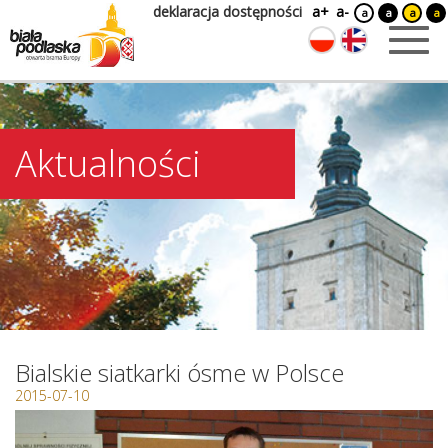
deklaracja dostępności
a+
a-
a
a
a
a
Aktualności
Bialskie siatkarki ósme w Polsce
2015-07-10