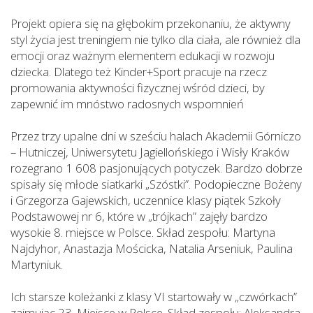
Projekt opiera się na głębokim przekonaniu, że aktywny
styl życia jest treningiem nie tylko dla ciała, ale również dla
emocji oraz ważnym elementem edukacji w rozwoju
dziecka. Dlatego też Kinder+Sport pracuje na rzecz
promowania aktywności fizycznej wśród dzieci, by
zapewnić im mnóstwo radosnych wspomnień
Przez trzy upalne dni w sześciu halach Akademii Górniczo
– Hutniczej, Uniwersytetu Jagiellońskiego i Wisły Kraków
rozegrano 1 608 pasjonujących potyczek. Bardzo dobrze
spisały się młode siatkarki „Szóstki”. Podopieczne Bożeny
i Grzegorza Gajewskich, uczennice klasy piątek Szkoły
Podstawowej nr 6, które w „trójkach” zajęły bardzo
wysokie 8. miejsce w Polsce. Skład zespołu: Martyna
Najdyhor, Anastazja Mościcka, Natalia Arseniuk, Paulina
Martyniuk.
Ich starsze koleżanki z klasy VI startowały w „czwórkach”
zajmując 23. Miejsce w Polsce. Skład zespołu: Aleksandra