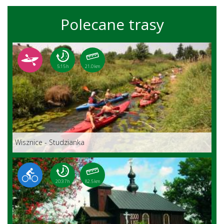
Polecane trasy
5:15 h
21.0 km
Wisznice - Studzianka
20:37 h
82.5 km