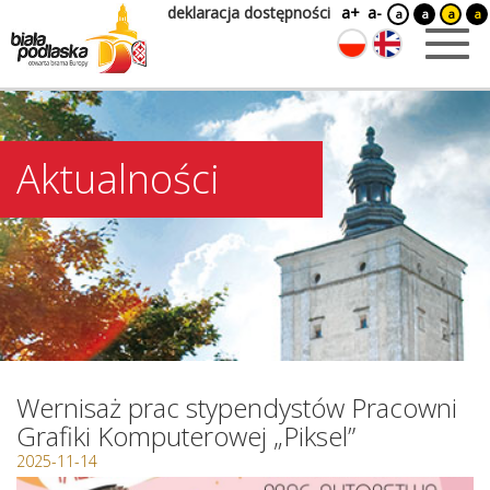
deklaracja dostępności
a+
a-
a
a
a
a
Aktualności
Wernisaż prac stypendystów Pracowni
Grafiki Komputerowej „Piksel”
2025-11-14