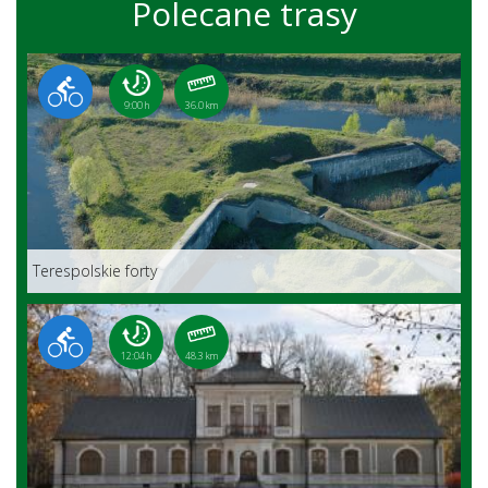
Polecane trasy
9:00 h
36.0 km
Terespolskie forty
12:04 h
48.3 km