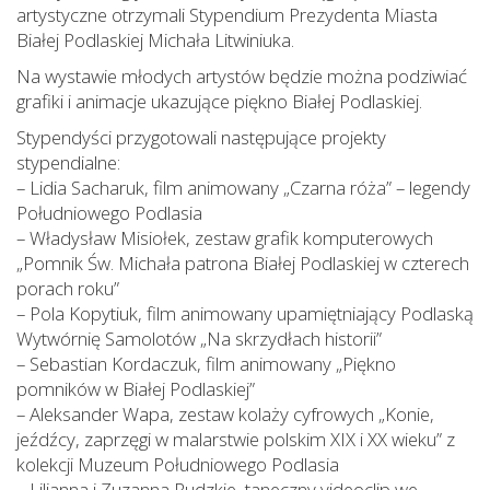
artystyczne otrzymali Stypendium Prezydenta Miasta
Białej Podlaskiej Michała Litwiniuka.
Na wystawie młodych artystów będzie można podziwiać
grafiki i animacje ukazujące piękno Białej Podlaskiej.
Stypendyści przygotowali następujące projekty
stypendialne:
– Lidia Sacharuk, film animowany „Czarna róża” – legendy
Południowego Podlasia
– Władysław Misiołek, zestaw grafik komputerowych
„Pomnik Św. Michała patrona Białej Podlaskiej w czterech
porach roku”
– Pola Kopytiuk, film animowany upamiętniający Podlaską
Wytwórnię Samolotów „Na skrzydłach historii”
– Sebastian Kordaczuk, film animowany „Piękno
pomników w Białej Podlaskiej”
– Aleksander Wapa, zestaw kolaży cyfrowych „Konie,
jeźdźcy, zaprzęgi w malarstwie polskim XIX i XX wieku” z
kolekcji Muzeum Południowego Podlasia
– Lilianna i Zuzanna Rudzkie, taneczny videoclip we