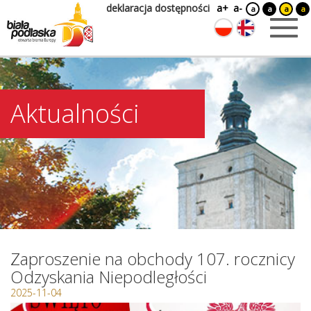
deklaracja dostępności
a+
a-
a
a
a
a
Aktualności
Zaproszenie na obchody 107. rocznicy
Odzyskania Niepodległości
2025-11-04