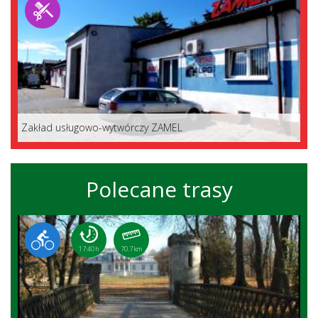
Zakład usługowo-wytwórczy ZAMEL
Polecane trasy
17:40 h
70.7 km