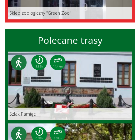
Sklep zoologiczny "Green Zoo"
Polecane trasy
3:35 h
14.4 km
Szlak Pamięci
0:48 h
3.3 km