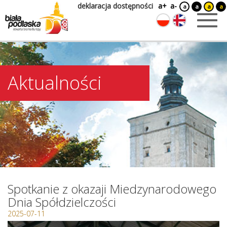
deklaracja dostępności
a+
a-
a
a
a
a
Aktualności
Spotkanie z okazaji Miedzynarodowego
Dnia Spółdzielczości
2025-07-11