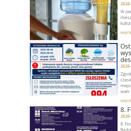
2026
W zwi
miesz
kultu
więce
Ost
wys
des
2026
Zgodn
czasi
miejs
wiatr.
więce
8. 
2026
8. Fe
Będzi