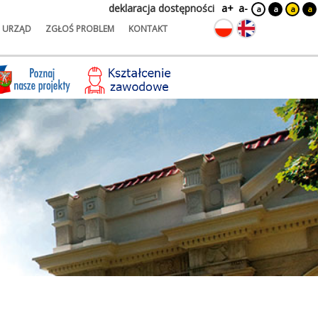
deklaracja dostępności
a+
a-
a
a
a
a
URZĄD
ZGŁOŚ PROBLEM
KONTAKT