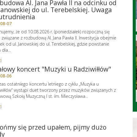
budowa Al. Jana Pawła II na odcinku od
 Janowskiej do ul. Terebelskiej. Uwaga
utrudnienia
-08-07
mujemy, że od 10.08.2026 r. (poniedziałek) rozpoczną się
 związane z rozbudową Al. Jana Pawła II. Inwestycja obejmie
ek od ul. Janowskiej do ul. Terebelskiej, gdzie powstanie
dla...
j
ałowy koncert "Muzyki u Radziwiłłów"
-08-06
as ostatniego koncertu letniego z cyklu „Muzyka u
wiłłów” wystąpi duet tworzony przez muzyków związanych z
wową Szkołą Muzyczną I st. im. Mieczysława...
j
ońmy się przed upałem, pijmy dużo
dy