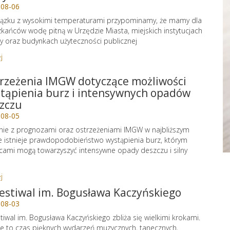
-08-06
ązku z wysokimi temperaturami przypominamy, że mamy dla
kańców wodę pitną w Urzędzie Miasta, miejskich instytucjach
ry oraz budynkach użyteczności publicznej
j
rzeżenia IMGW dotyczące możliwości
tąpienia burz i intensywnych opadów
zczu
-08-05
ie z prognozami oraz ostrzeżeniami IMGW w najbliższym
e istnieje prawdopodobieństwo wystąpienia burz, którym
cami mogą towarzyszyć intensywne opady deszczu i silny
j
Festiwal im. Bogusława Kaczyńskiego
-08-03
stiwal im. Bogusława Kaczyńskiego zbliża się wielkimi krokami.
e to czas pięknych wydarzeń muzycznych, tanecznych,