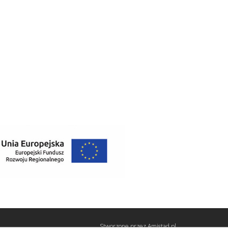
Stworzone przez
Amistad.pl