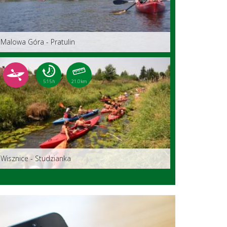
Malowa Góra - Pratulin
5:15 h
21.0 km
Wisznice - Studzianka