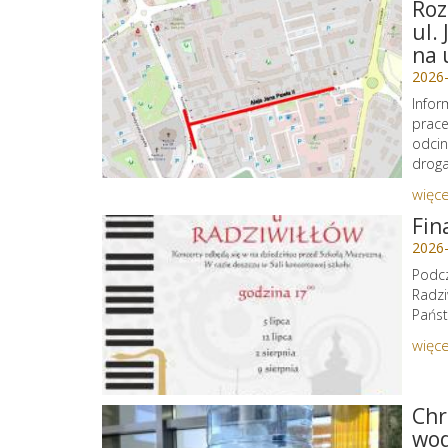
Roz
ul.
na 
2026
Infor
prace
odcin
droga 
więce
Fin
2026
Podcz
Radzi
Państ
więce
Chr
wo