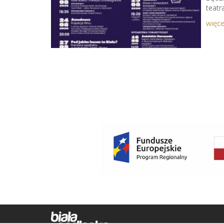
teatr
więce