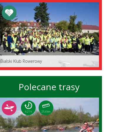
Bialski Klub Rowerowy
Polecane trasy
6:21 h
25.4 km