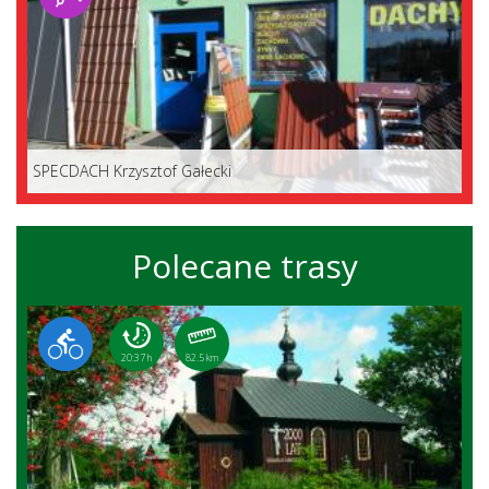
SPECDACH Krzysztof Gałecki
Polecane trasy
20:37 h
82.5 km