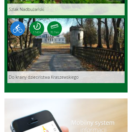
Szlak Nadbużański
17:40 h
70.7 km
Do krainy dzieciństwa Kraszewskiego