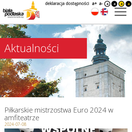
deklaracja dostępności
a+
a-
a
a
a
a
Aktualności
Piłkarskie mistrzostwa Euro 2024 w
amfiteatrze
2024-07-08