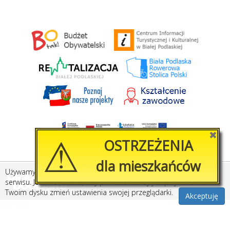
⚠
✖
OSTRZEŻENIA
dla mieszkańców
Używamy plików cookies, by ułatwić korzystanie z naszego
Stworzone przez
Amistad.pl
serwisu. Jeśli nie chcesz, aby pliki cookies były zapisywane na
Twoim dysku zmień ustawienia swojej przeglądarki.
Akceptuję
>>>
<<<