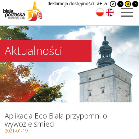
deklaracja dostępności
a+
a-
a
a
a
a
Aktualności
Aplikacja Eco Biała przypomni o
wywozie śmieci
2021-01-19