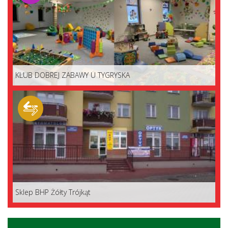
KLUB DOBREJ ZABAWY U TYGRYSKA
Sklep BHP Żółty Trójkąt