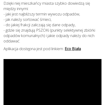
Dzięki niej mieszkańcy miasta szybko dowiedzą się
między innymi:
- jaki jest najbliższy termin wywozu odpadów,
- jak należy sortować śmieci,
- do jakiej frakcji zaliczają się dane odpady,
- gdzie się znajdują PSZOKi (punkty selektywnej zbiórki
odpadów komunalnych) i jakie odpady należy do nich
oddawać.
Aplikacja dostępna jest pod linkiem:
Eco Biała