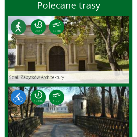
Polecane trasy
0:48 h
3.3 km
Szlak Zabytków Architektury
17:40 h
70.7 km