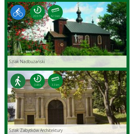
20:37 h
82.5 km
Szlak Nadbużański
0:48 h
3.3 km
Szlak Zabytków Architektury