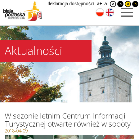
deklaracja dostępności
a+
a-
a
a
a
a
Aktualności
W sezonie letnim Centrum Informacji
Turystycznej otwarte również w soboty
2018-04-09