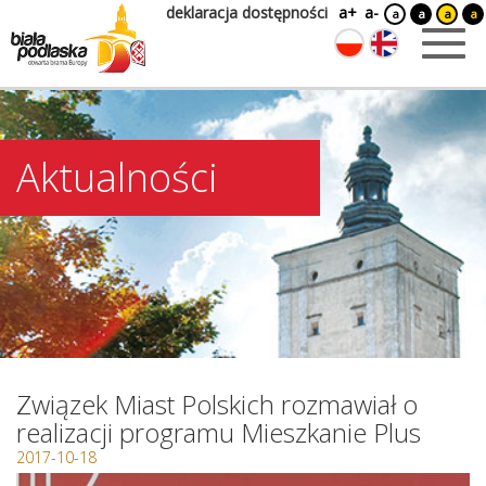
deklaracja dostępności
a+
a-
a
a
a
a
Aktualności
Związek Miast Polskich rozmawiał o
realizacji programu Mieszkanie Plus
2017-10-18