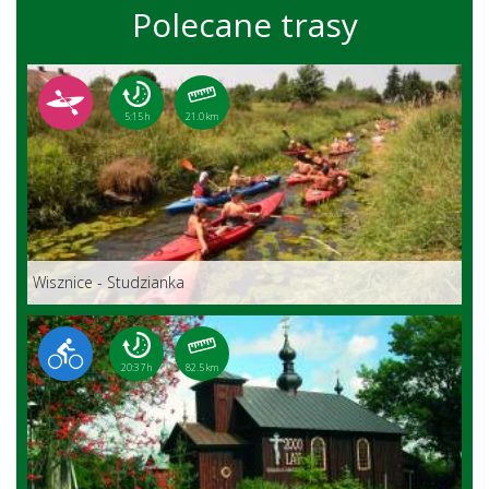
Polecane trasy
5:15 h
21.0 km
Wisznice - Studzianka
20:37 h
82.5 km