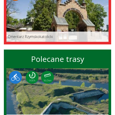
Cmentarz Rzymskokatolicki
Polecane trasy
9:00 h
36.0 km