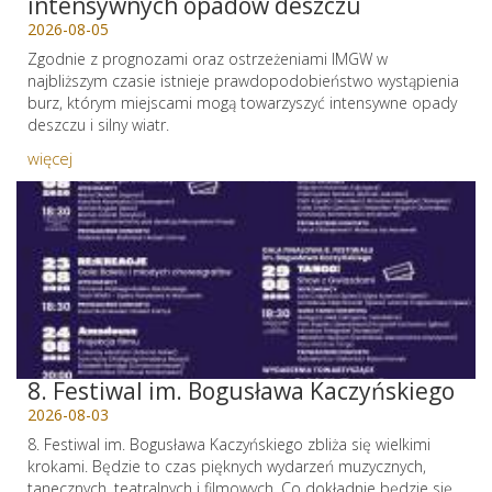
intensywnych opadów deszczu
2026-08-05
Zgodnie z prognozami oraz ostrzeżeniami IMGW w
najbliższym czasie istnieje prawdopodobieństwo wystąpienia
burz, którym miejscami mogą towarzyszyć intensywne opady
deszczu i silny wiatr.
więcej
8. Festiwal im. Bogusława Kaczyńskiego
2026-08-03
8. Festiwal im. Bogusława Kaczyńskiego zbliża się wielkimi
krokami. Będzie to czas pięknych wydarzeń muzycznych,
tanecznych, teatralnych i filmowych. Co dokładnie będzie się