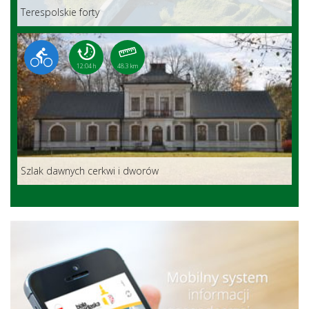
Terespolskie forty
12:04 h
48.3 km
Szlak dawnych cerkwi i dworów