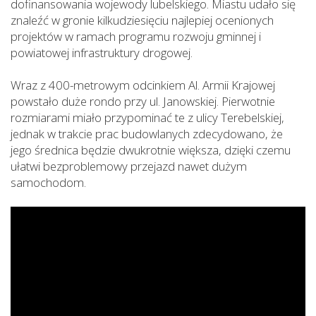
dofinansowania wojewody lubelskiego. Miastu udało się
znaleźć w gronie kilkudziesięciu najlepiej ocenionych
projektów w ramach programu rozwoju gminnej i
powiatowej infrastruktury drogowej.
Wraz z 400-metrowym odcinkiem Al. Armii Krajowej
powstało duże rondo przy ul. Janowskiej. Pierwotnie
rozmiarami miało przypominać te z ulicy Terebelskiej,
jednak w trakcie prac budowlanych zdecydowano, że
jego średnica będzie dwukrotnie większa, dzięki czemu
ułatwi bezproblemowy przejazd nawet dużym
samochodom.