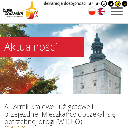
deklaracja dostępności
a+
a-
a
a
a
a
Aktualności
Al. Armii Krajowej już gotowe i
przejezdne! Mieszkańcy doczekali się
potrzebnej drogi (WIDEO)
2016-12-09