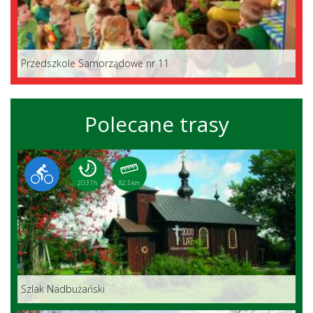
Przedszkole Samorządowe nr 11
Polecane trasy
20:37 h
82.5 km
Szlak Nadbużański