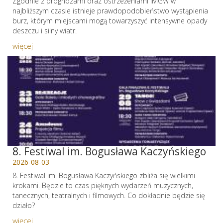
Zgodnie z prognozami oraz ostrzeżeniami IMGW w
najbliższym czasie istnieje prawdopodobieństwo wystąpienia
burz, którym miejscami mogą towarzyszyć intensywne opady
deszczu i silny wiatr.
więcej
8. Festiwal im. Bogusława Kaczyńskiego
2026-08-03
8. Festiwal im. Bogusława Kaczyńskiego zbliża się wielkimi
krokami. Będzie to czas pięknych wydarzeń muzycznych,
tanecznych, teatralnych i filmowych. Co dokładnie będzie się
działo?
więcej