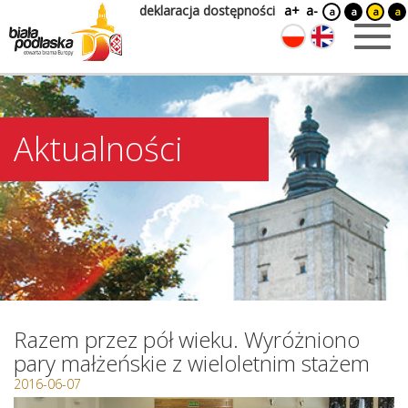
deklaracja dostępności
a+
a-
a
a
a
a
Aktualności
Razem przez pół wieku. Wyróżniono
pary małżeńskie z wieloletnim stażem
2016-06-07