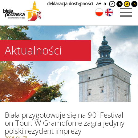
deklaracja dostępności
a+
a-
a
a
a
a
Aktualności
Biała przygotowuje się na 90' Festival
on Tour. W Gramofonie zagra jedyny
polski rezydent imprezy
2016-04-08