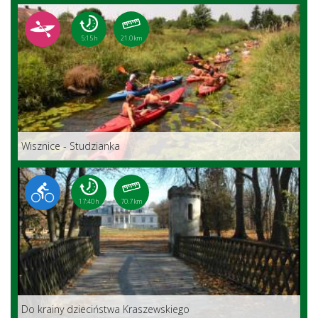
5:15 h
21.0 km
Wisznice - Studzianka
17:40 h
70.7 km
Do krainy dzieciństwa Kraszewskiego