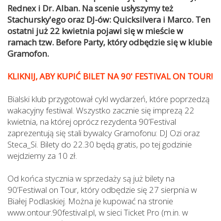
Rednex i Dr. Alban. Na scenie usłyszymy też
Stachursky'ego oraz DJ-ów: Quicksilvera i Marco. Ten
ostatni już 22 kwietnia pojawi się w mieście w
ramach tzw. Before Party, który odbędzie się w klubie
Gramofon.
KLIKNIJ, ABY KUPIĆ BILET NA 90' FESTIVAL ON TOUR!
Bialski klub przygotował cykl wydarzeń, które poprzedzą
wakacyjny festiwal. Wszystko zacznie się imprezą 22
kwietnia, na której oprócz rezydenta 90’Festival
zaprezentują się stali bywalcy Gramofonu: DJ Ozi oraz
Steca_Si. Bilety do 22.30 będą gratis, po tej godzinie
wejdziemy za 10 zł.
Od końca stycznia w sprzedaży są już bilety na
90’Festiwal on Tour, który odbędzie się 27 sierpnia w
Białej Podlaskiej. Można je kupować na stronie
www.ontour.90festival.pl, w sieci Ticket Pro (m.in. w