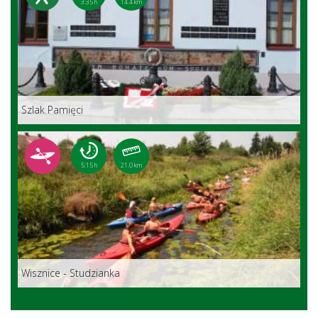
3:35 h
14.4 km
Szlak Pamięci
5:15 h
21.0 km
Wisznice - Studzianka