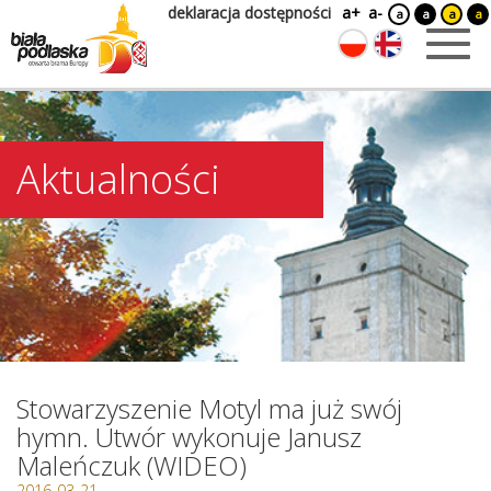
deklaracja dostępności
a+
a-
a
a
a
a
Aktualności
Stowarzyszenie Motyl ma już swój
hymn. Utwór wykonuje Janusz
Maleńczuk (WIDEO)
2016-03-21