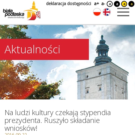
deklaracja dostępności
a+
a-
a
a
a
a
Aktualności
Na ludzi kultury czekają stypendia
prezydenta. Ruszyło składanie
wniosków!
2016-09-22