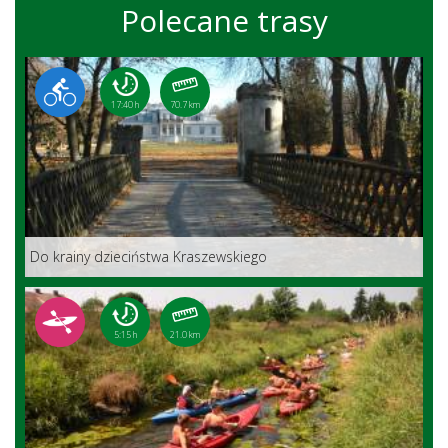
Polecane trasy
17:40 h
70.7 km
Do krainy dzieciństwa Kraszewskiego
5:15 h
21.0 km