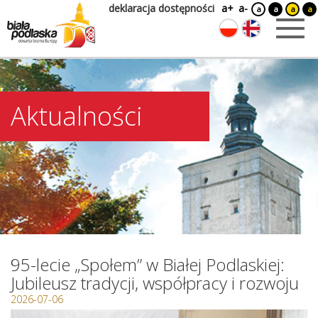
deklaracja dostępności
a+
a-
a
a
a
a
Aktualności
95-lecie „Społem” w Białej Podlaskiej:
Jubileusz tradycji, współpracy i rozwoju
2026-07-06