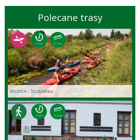
Polecane trasy
5:15 h
21.0 km
Wisznice - Studzianka
3:35 h
14.4 km