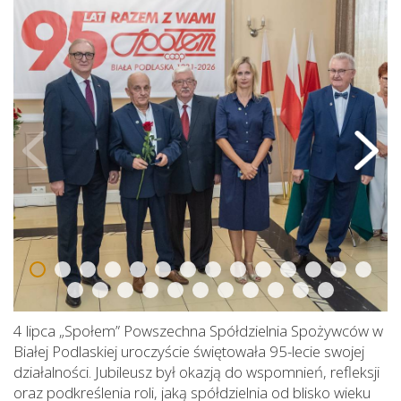
4 lipca „Społem” Powszechna Spółdzielnia Spożywców w
Białej Podlaskiej uroczyście świętowała 95-lecie swojej
działalności. Jubileusz był okazją do wspomnień, refleksji
oraz podkreślenia roli, jaką spółdzielnia od blisko wieku