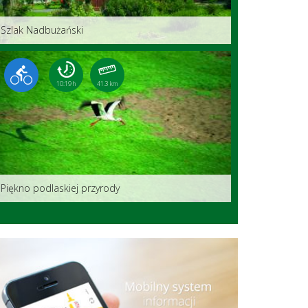
Szlak Nadbużański
10:19 h
41.3 km
Piękno podlaskiej przyrody