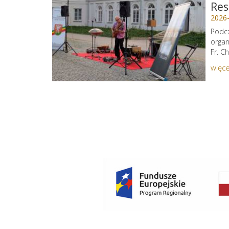
Res
2026
Podcz
organ
Fr. C
więce