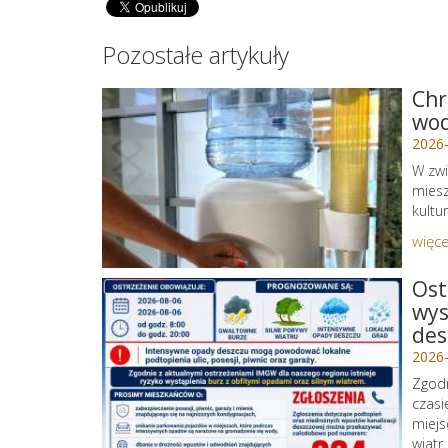
Pozostałe artykuły
Chr
wo
2026
W zwi
miesz
kultu
więce
Ost
wys
des
2026
Zgodn
czasi
miejs
wiatr.