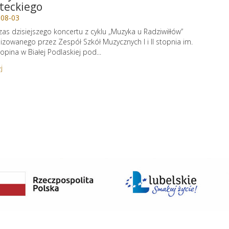
teckiego
-08-03
as dzisiejszego koncertu z cyklu „Muzyka u Radziwiłłów”
izowanego przez Zespół Szkół Muzycznych I i II stopnia im.
hopina w Białej Podlaskiej pod...
j