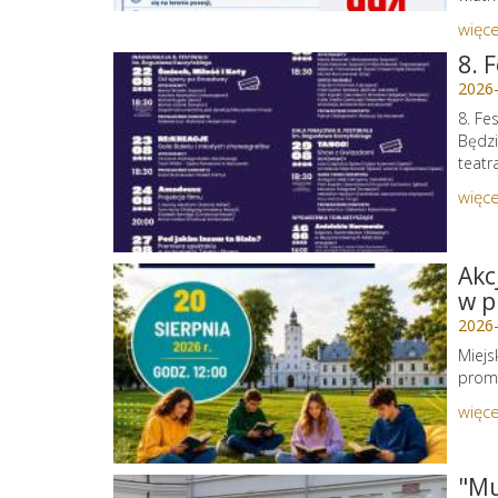
więce
8. 
2026
8. Fe
Będzi
teatr
więce
Akc
w p
2026
Miejs
promu
więce
"Mu