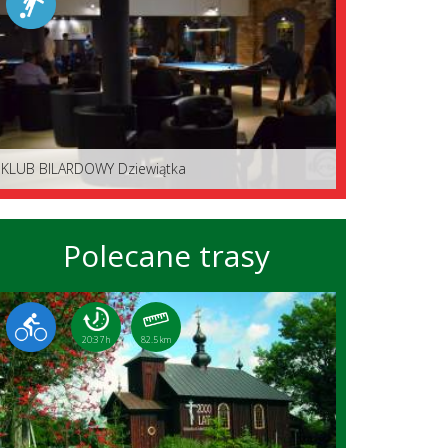
KLUB BILARDOWY Dziewiątka
Polecane trasy
20:37 h
82.5 km