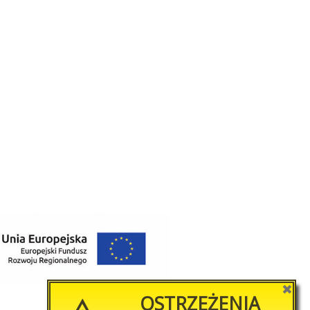
✖
OSTRZEŻENIA