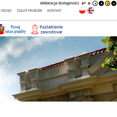
deklaracja dostępności
a+
a-
a
a
a
a
URZĄD
ZGŁOŚ PROBLEM
KONTAKT