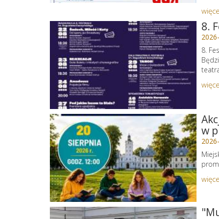
więce
8. 
2026
8. Fe
Będzi
teatr
więce
Akc
w p
2026
Miejs
promu
więce
"Mu