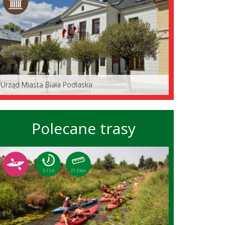
Urząd Miasta Biała Podlaska
Polecane trasy
5:15 h
21.0 km