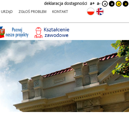
deklaracja dostępności
a+
a-
a
a
a
a
URZĄD
ZGŁOŚ PROBLEM
KONTAKT