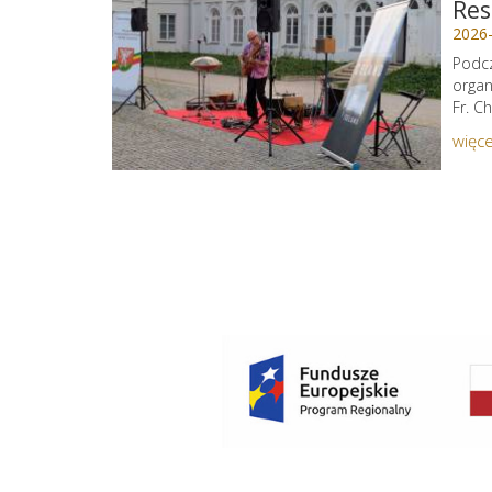
Res
2026
Podcz
organ
Fr. C
więce