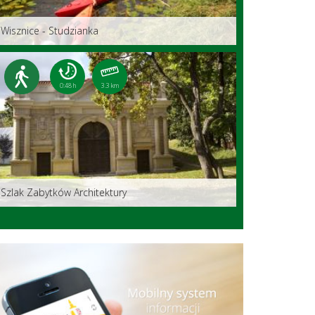
Wisznice - Studzianka
0:48 h
3.3 km
Szlak Zabytków Architektury