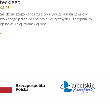
teckiego
-08-03
as dzisiejszego koncertu z cyklu „Muzyka u Radziwiłłów”
izowanego przez Zespół Szkół Muzycznych I i II stopnia im.
hopina w Białej Podlaskiej pod...
j