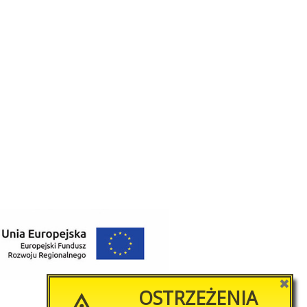
✖
OSTRZEŻENIA