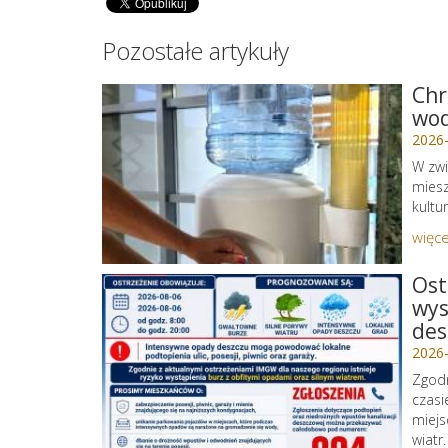
Pozostałe artykuły
Chr
wo
2026
W zwi
miesz
kultu
więce
Ost
wys
des
2026
Zgodn
czasi
miejs
wiatr.