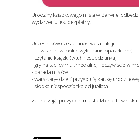
Urodziny książkowego misia w Barwnej odbędzie 
wydarzeniu jest bezpłatny.
Uczestników czeka mnóstwo atrakcji:
-
powitanie i wspólne wykonanie opasek „miś”
- czytanie książki (tytuł-niespodzianka)
-
gry na tablicy multimedialnej - oczywiście w m
-
parada misiów
-
warsztaty- dzieci przygotują kartkę urodzinową
-
słodka niespodzianka od jubilata
Zapraszają: prezydent miasta Michał Litwiniuk i 