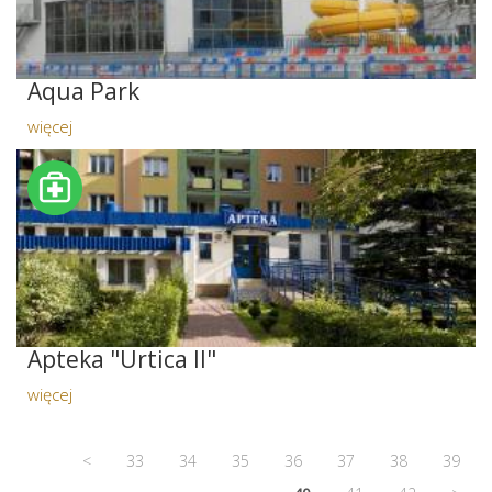
Aqua Park
więcej
Apteka "Urtica II"
więcej
<
33
34
35
36
37
38
39