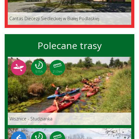
Caritas Diecezji Siedleckiej w Białej Podlaskiej
Polecane trasy
5:15 h
21.0 km
Wisznice - Studzianka