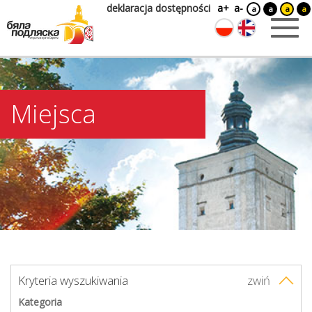
deklaracja dostępności
a+
a-
a
a
a
a
Miejsca
Kryteria wyszukiwania
zwiń
Kategoria