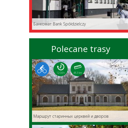
Банкомат Bank Spółdzielczy
Polecane trasy
12:04 h
48.3 km
Маршрут старинных церквей и дворов