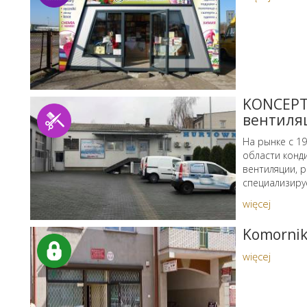
KONCEPT 
вентиля
На рынке с 19
области конд
вентиляции, 
специализируе
więcej
Komornik
więcej