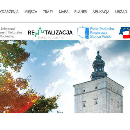
YDARZENIA
MIEJSCA
TRASY
MAPA
PLANER
APLIKACJA
URZĄD