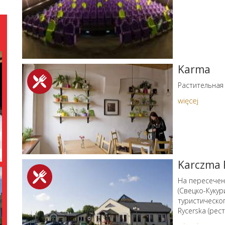
Karma
Растительная 
więcej
Karczma 
На пересечен
(Свецко-Кукур
туристическо
Rycerska (рес