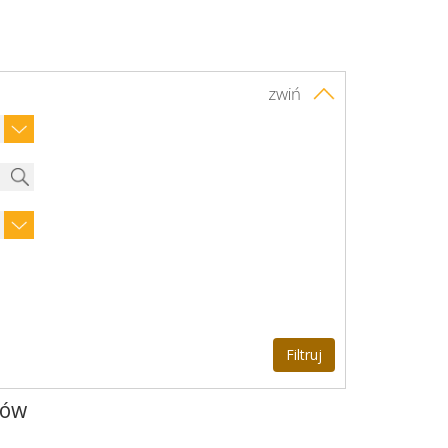
zwiń
nów