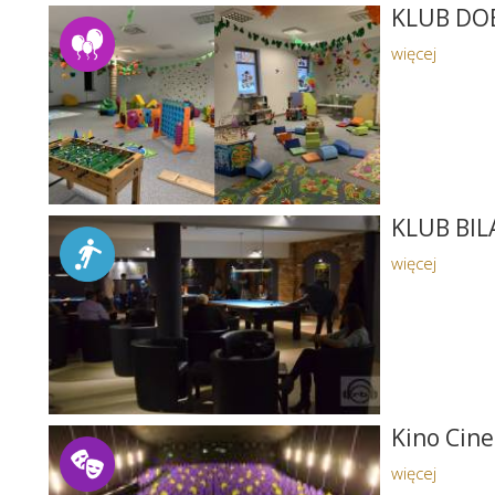
KLUB DO
więcej
KLUB BIL
więcej
Kino Cin
więcej