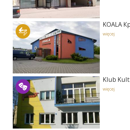
KOALA Кр
więcej
Klub Kult
więcej