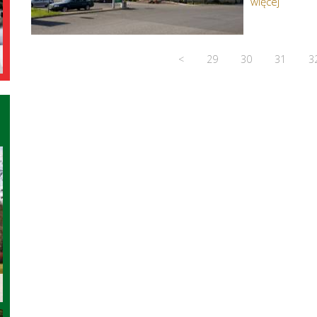
więcej
<
29
30
31
3