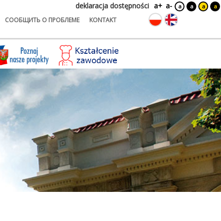
deklaracja dostępności
a+
a-
a
a
a
a
СООБЩИТЬ О ПРОБЛЕМЕ
KONTAKT