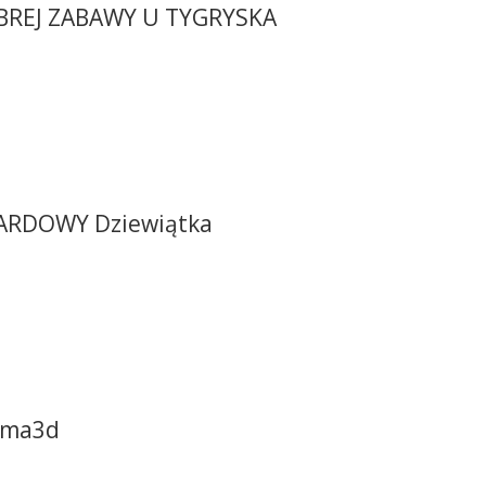
BREJ ZABAWY U TYGRYSKA
ARDOWY Dziewiątka
ema3d