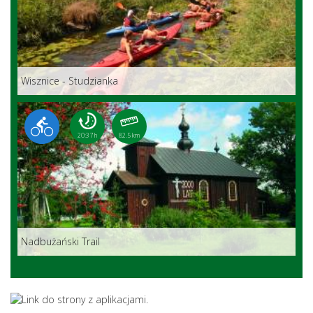
Wisznice - Studzianka
20:37 h
82.5 km
Nadbużański Trail