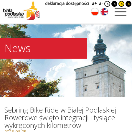
deklaracja dostępności
a+
a-
a
a
a
a
News
Sebring Bike Ride w Białej Podlaskiej:
Rowerowe święto integracji i tysiące
wykręconych kilometrów
2026-06-05