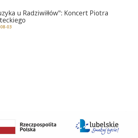
zyka u Radziwiłłów": Koncert Piotra
teckiego
-08-03
e