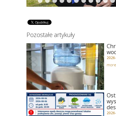
Pozostałe artykuły
Chr
wo
2026
mor
Ost
wys
des
2026