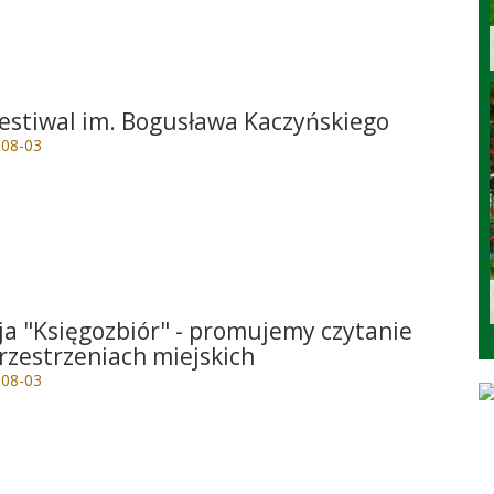
e
Festiwal im. Bogusława Kaczyńskiego
-08-03
e
ja "Księgozbiór" - promujemy czytanie
rzestrzeniach miejskich
-08-03
e