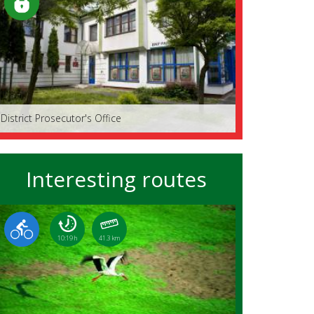
District Prosecutor's Office
Interesting routes
10:19 h
41.3 km