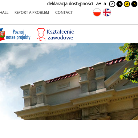
deklaracja dostępności
a+
a-
a
a
a
a
HALL
REPORT A PROBLEM
CONTACT