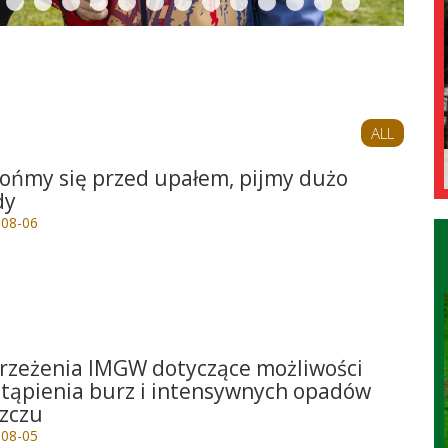
ALL
ońmy się przed upałem, pijmy dużo
dy
-08-06
e
rzeżenia IMGW dotyczące możliwości
tąpienia burz i intensywnych opadów
zczu
-08-05