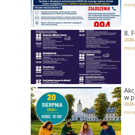
mor
8. 
2026
mor
Akc
w p
2026
mor