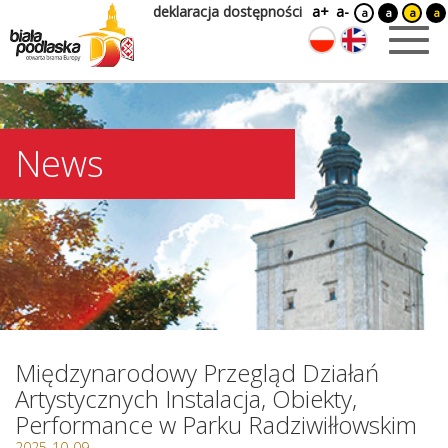
deklaracja dostępności
a+
a-
a
a
a
a
News
Międzynarodowy Przegląd Działań
Artystycznych Instalacja, Obiekty,
Performance w Parku Radziwiłłowskim
2025-10-09