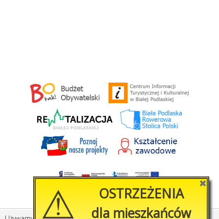
⚠
✖
OSTRZEŻENIA
dla mieszkańców
Używamy plików cookies, by ułatwić korzystanie z naszego