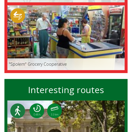
"Społem" Grocery Cooperative
Interesting routes
0:48 h
3.3 km