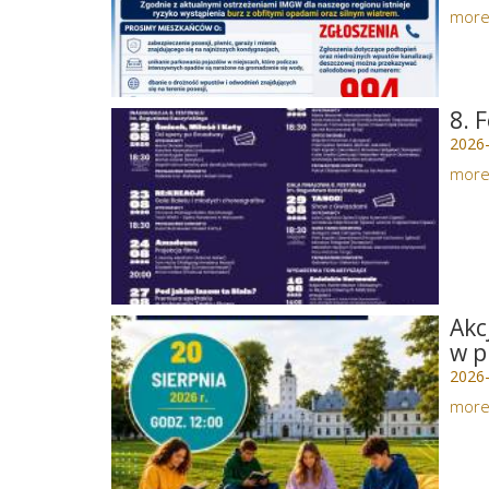
mor
8. 
2026
mor
Akc
w p
2026
mor