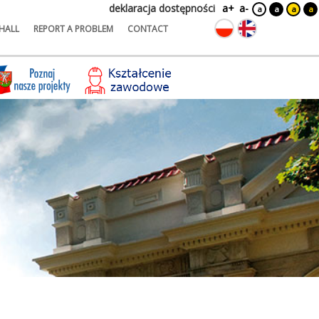
deklaracja dostępności
a+
a-
a
a
a
a
HALL
REPORT A PROBLEM
CONTACT