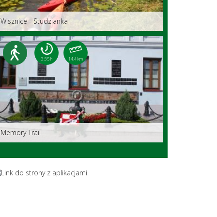
Wisznice - Studzianka
3:35 h
14.4 km
Memory Trail