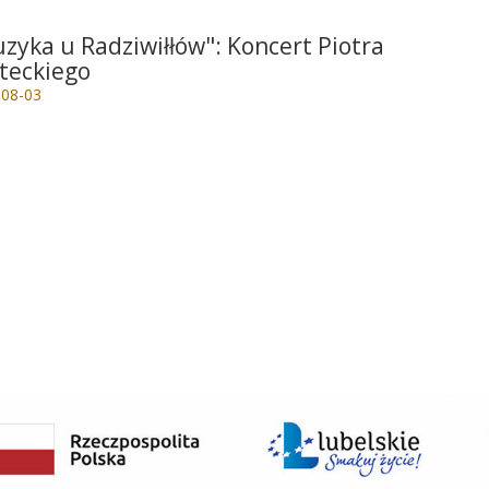
zyka u Radziwiłłów": Koncert Piotra
teckiego
-08-03
e