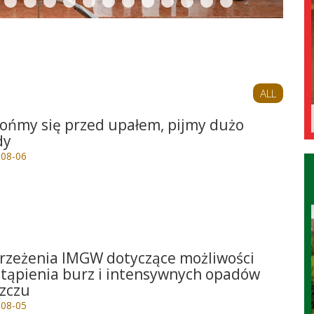
ALL
ońmy się przed upałem, pijmy dużo
dy
-08-06
e
rzeżenia IMGW dotyczące możliwości
tąpienia burz i intensywnych opadów
zczu
-08-05