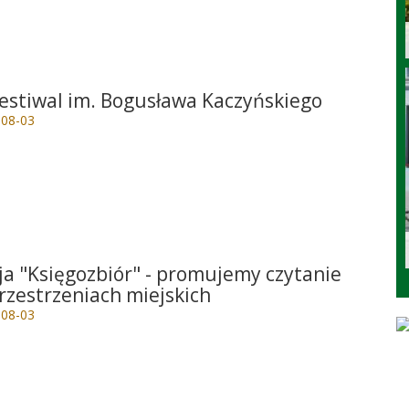
e
Festiwal im. Bogusława Kaczyńskiego
-08-03
e
ja "Księgozbiór" - promujemy czytanie
rzestrzeniach miejskich
-08-03
e