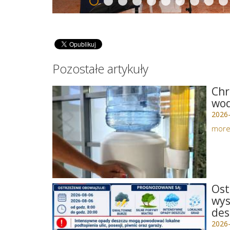
Pozostałe artykuły
Chr
wo
2026
mor
Ost
wys
des
2026