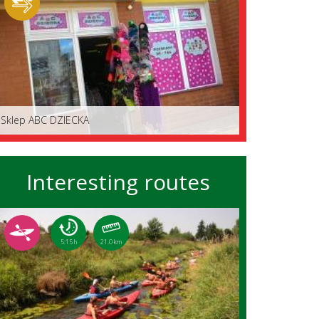
Sklep ABC DZIECKA
Interesting routes
5:15 h
21.0 km