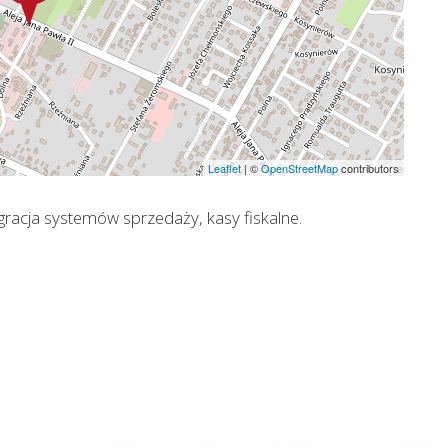
Leaflet
|
©
OpenStreetMap
contributors
racja systemów sprzedaży, kasy fiskalne.