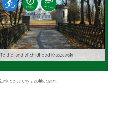
17:40 h
70.7 km
To the land of childhood Kraszewski