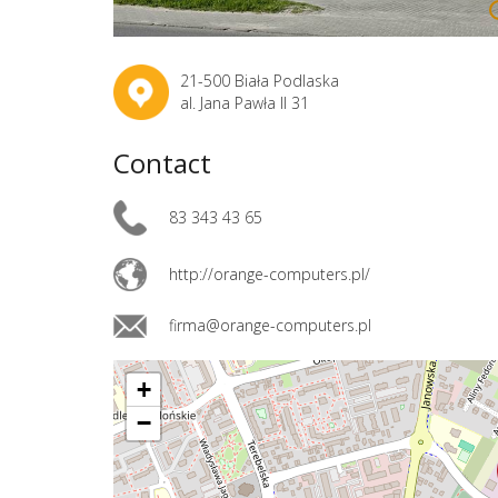
21-500 Biała Podlaska
al. Jana Pawła II 31
Contact
83 343 43 65
http://orange-computers.pl/
firma@orange-computers.pl
+
−