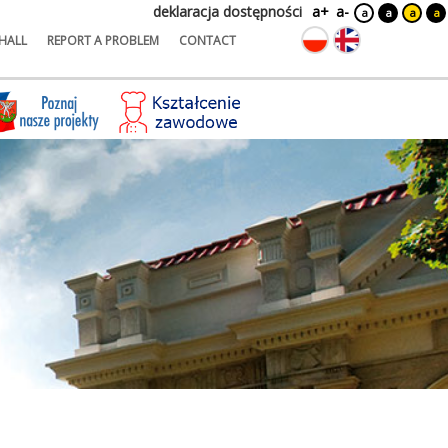
deklaracja dostępności
a+
a-
a
a
a
a
HALL
REPORT A PROBLEM
CONTACT