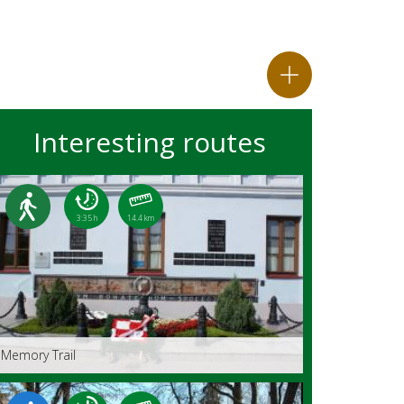
Interesting routes
3:35 h
14.4 km
Memory Trail