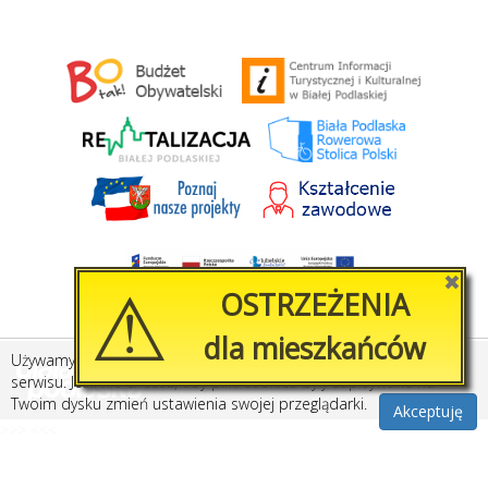
⚠
✖
OSTRZEŻENIA
dla mieszkańców
Używamy plików cookies, by ułatwić korzystanie z naszego
Created by
Amistad.pl
serwisu. Jeśli nie chcesz, aby pliki cookies były zapisywane na
Twoim dysku zmień ustawienia swojej przeglądarki.
Akceptuję
>>>
<<<