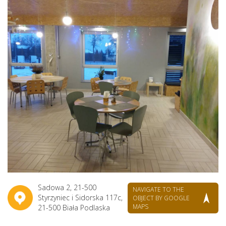
Sadowa 2, 21-500
NAVIGATE TO THE
Styrzyniec i Sidorska 117c,
OBJECT BY GOOGLE
MAPS
21-500 Biała Podlaska