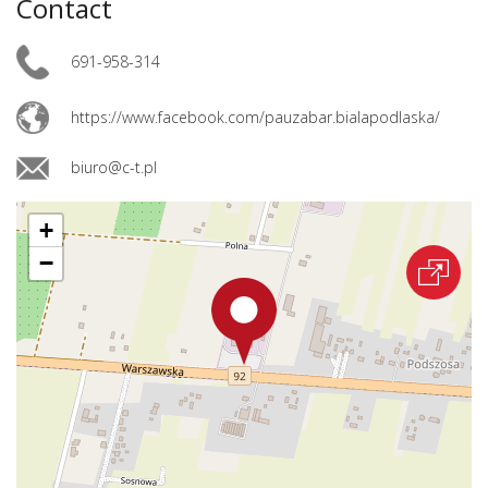
Contact
691-958-314
https://www.facebook.com/pauzabar.bialapodlaska/
biuro@c-t.pl
+
−