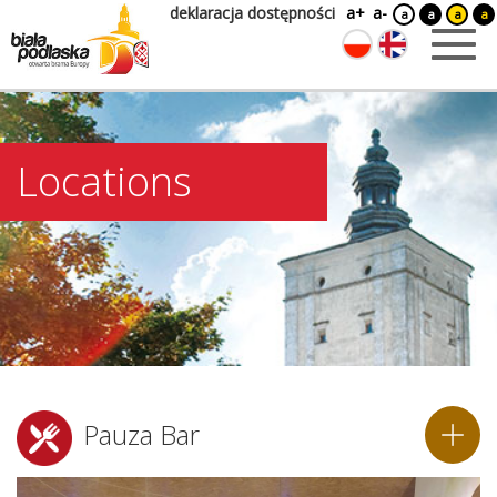
deklaracja dostępności
a+
a-
a
a
a
a
Locations
Pauza Bar