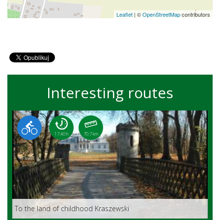
Leaflet
|
©
OpenStreetMap
contributors
Interesting routes
17:40 h
70.7 km
To the land of childhood Kraszewski