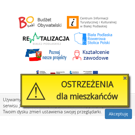
⚠
✖
OSTRZEŻENIA
dla mieszkańców
Używamy plików cookies, by ułatwić korzystanie z naszego
Created by
Amistad.pl
serwisu. Jeśli nie chcesz, aby pliki cookies były zapisywane na
Twoim dysku zmień ustawienia swojej przeglądarki.
Akceptuję
>>>
<<<