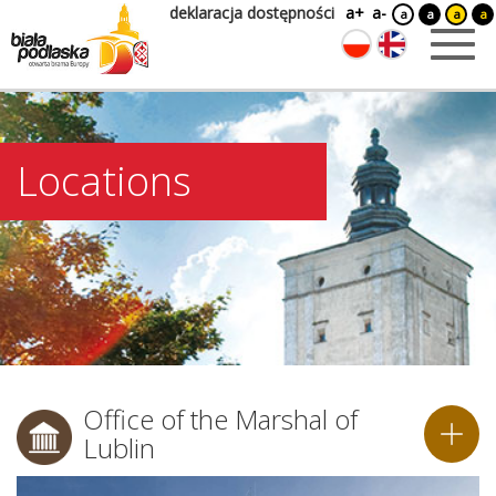
deklaracja dostępności
a+
a-
a
a
a
a
Locations
Office of the Marshal of
Lublin