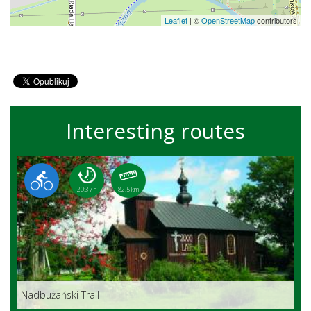
Leaflet
|
©
OpenStreetMap
contributors
Interesting routes
20:37 h
82.5 km
Nadbużański Trail