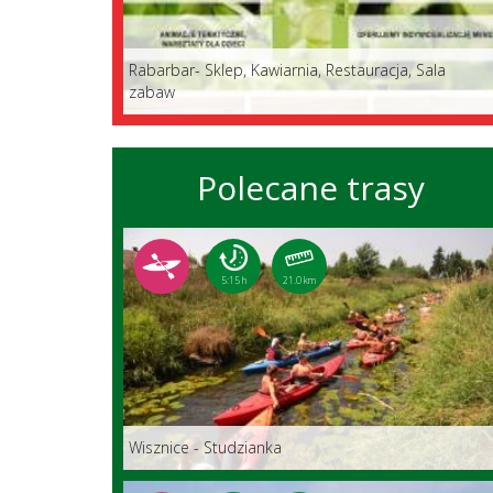
Rabarbar- Sklep, Kawiarnia, Restauracja, Sala
zabaw
Polecane trasy
5:15 h
21.0 km
Wisznice - Studzianka