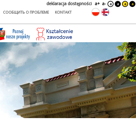
deklaracja dostępności
a+
a-
a
a
a
a
СООБЩИТЬ О ПРОБЛЕМЕ
KONTAKT