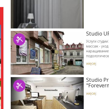
Studio 
Услуги студии
массаж - уход
наращивание 
подологически
więcej
Studio P
"Forever
więcej