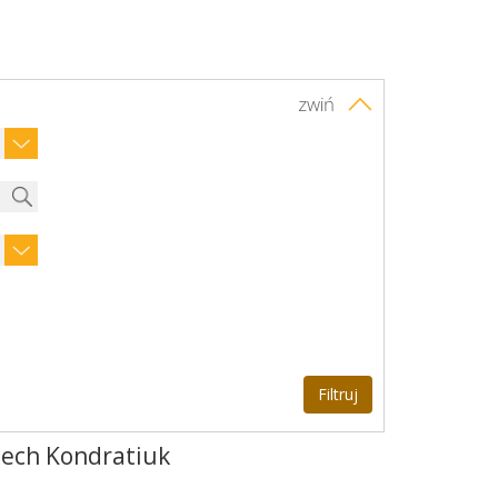
zwiń
iech Kondratiuk