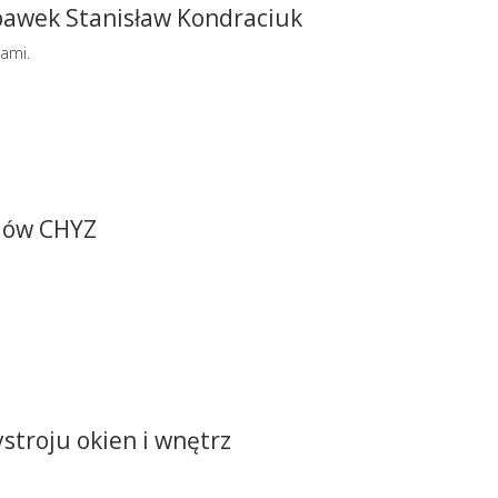
bawek Stanisław Kondraciuk
kami.
dów CHYZ
stroju okien i wnętrz