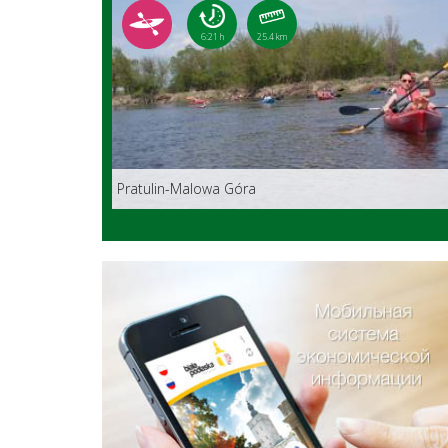
6:21 h
25.4 km
Pratulin-Malowa Góra