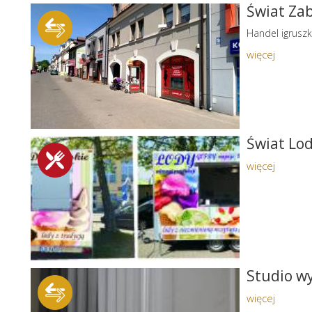
Świat Za
Handel igrusz
więcej
Świat Lo
więcej
Studio wy
więcej