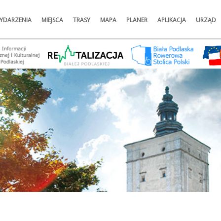
YDARZENIA
MIEJSCA
TRASY
MAPA
PLANER
APLIKACJA
URZĄD