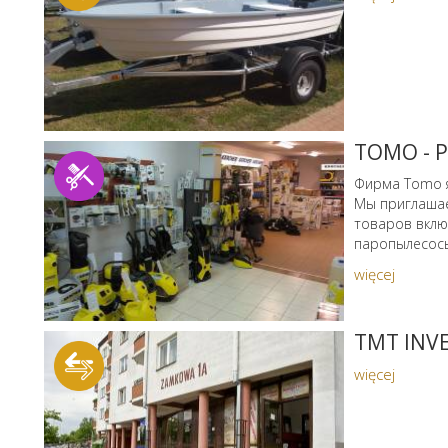
TOMO - P
Фирма Tomo я
Мы приглашае
товаров вклю
паропылесосы
więcej
TMT INV
więcej