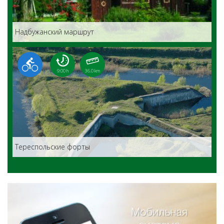
Надбужанский маршрут
9:00 h
36.0 km
Teреспольские форты