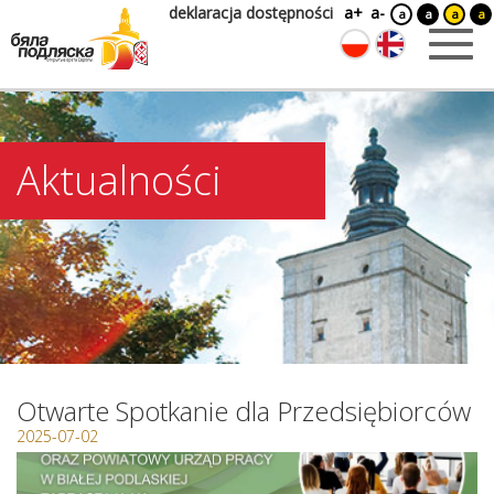
deklaracja dostępności
a+
a-
a
a
a
a
Aktualności
Otwarte Spotkanie dla Przedsiębiorców
2025-07-02