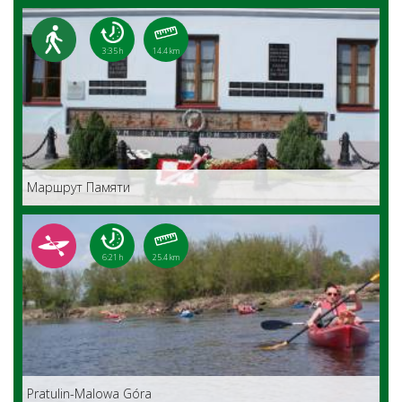
3:35 h
14.4 km
Маршрут Памяти
6:21 h
25.4 km
Pratulin-Malowa Góra