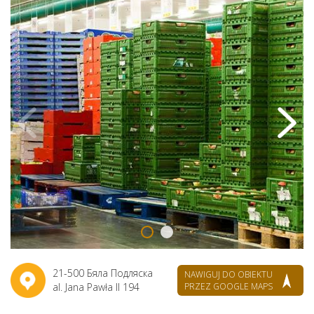
21-500 Бяла Подляска
NAWIGUJ DO OBIEKTU
al. Jana Pawła II 194
PRZEZ GOOGLE MAPS