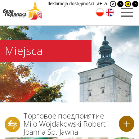
deklaracja dostępności
a+
a-
a
a
a
a
Miejsca
Торговое предприятие
Milo Wojdakowski Robert i
Joanna Sp. Jawna