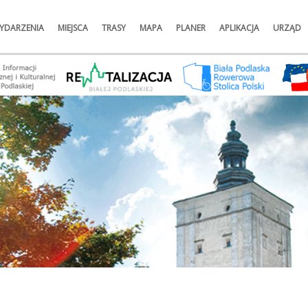
YDARZENIA
MIEJSCA
TRASY
MAPA
PLANER
APLIKACJA
URZĄD