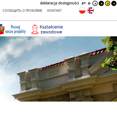
deklaracja dostępności
a+
a-
a
a
a
a
СООБЩИТЬ О ПРОБЛЕМЕ
KONTAKT