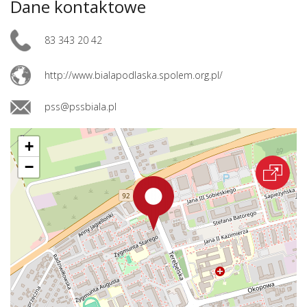
Dane kontaktowe
83 343 20 42
http://www.bialapodlaska.spolem.org.pl/
pss@pssbiala.pl
+
−