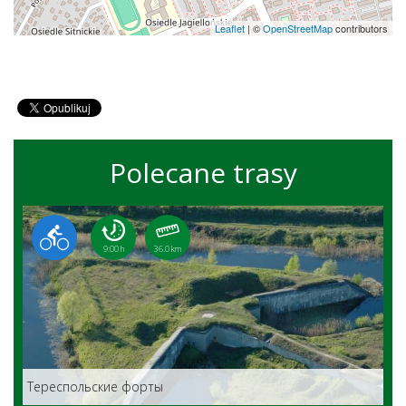
Leaflet
|
©
OpenStreetMap
contributors
Polecane trasy
9:00 h
36.0 km
Teреспольские форты