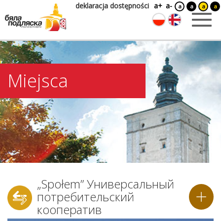
deklaracja dostępności
a+
a-
a
a
a
a
Miejsca
„Społem” Универсальный
потребительский
кооператив