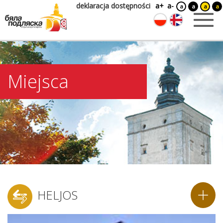
deklaracja dostępności
a+
a-
a
a
a
a
Miejsca
HELJOS