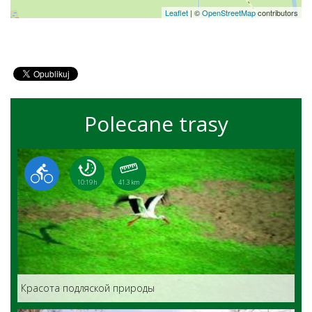
Leaflet
|
©
OpenStreetMap
contributors
Polecane trasy
10:19 h
41.3 km
Красота подляской природы