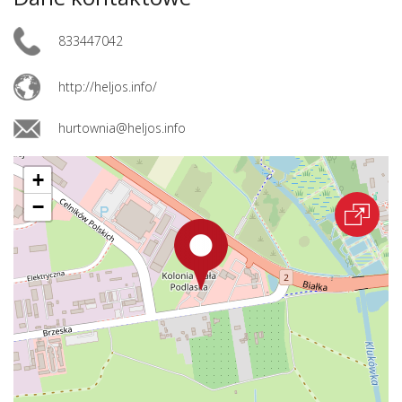
833447042
http://heljos.info/
hurtownia@heljos.info
+
−